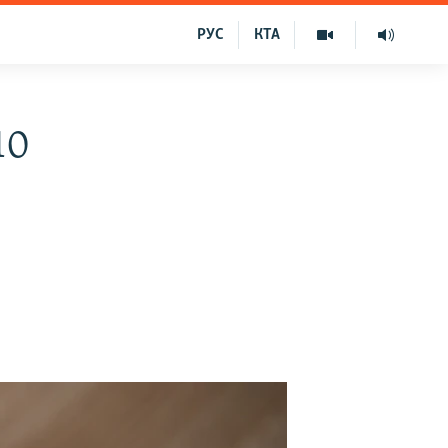
РУС
КТА
10