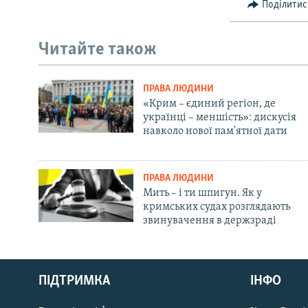
Поділитис
Читайте також
ПРАВА ЛЮДИНИ
«Крим – єдиний регіон, де
українці – меншість»: дискусія
навколо нової пам'ятної дати
ПРАВА ЛЮДИНИ
Мить – і ти шпигун. Як у
кримських судах розглядають
звинувачення в держзраді
Русский
ПІДТРИМКА
ІНФО
Qırımtatar