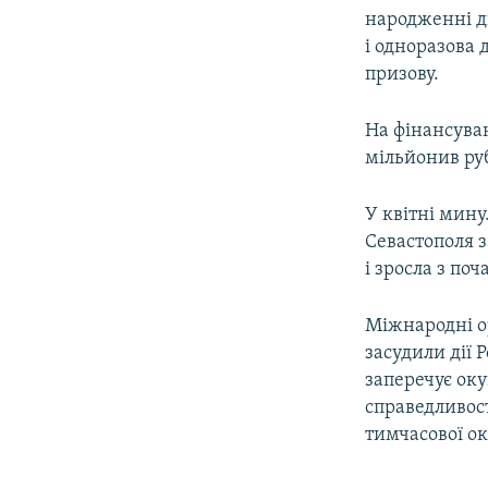
народженні д
і одноразова 
призову.
На фінансуван
мільйонив ру
У квітні мин
Севастополя з
і зросла з по
Міжнародні о
засудили дії 
заперечує оку
справедливост
тимчасової ок