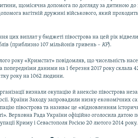
итини, щомісячна допомога по догляду за дитиною до п
допомога вагітній дружині військового, який проходит
ня цих виплат у бюджеті півострова на цей рік відвели
блів (приблизно 107 мільйонів гривень –
КР
).
улого року «Кримстат» повідомляв, що чисельність нас
а попередніми даними на 1 березня 2017 року склала 42
чатку року на 1062 людини.
рганізації визнали окупацію й анексію півострова нез
Росії. Країни Заходу запровадили низку економічних са
пацію півострова та називає це «відновленням історич
і». Верховна Рада України офіційно оголосила датою 
упації Криму і Севастополя Росією 20 лютого 2014 року.