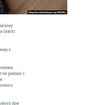
зв'язку
ів (4400
риму з
дженням
т не раніше 1
ен
датного
помога при