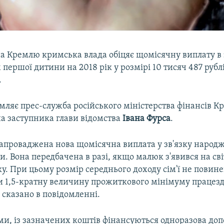
а Кремлю кримська влада обіцяє щомісячну виплату в 
ершої дитини на 2018 рік у розмірі 10 тисяч 487 рубл
.
мляє прес-служба російського міністерства фінансів К
а заступника глави відомства
Івана Фурса
.
запроваджена нова щомісячна виплата у зв'язку наро
. Вона передбачена в разі, якщо малюк з'явився на сві
ку. При цьому розмір середнього доходу сім'ї не повин
 1,5-кратну величину прожиткового мінімуму працез
 сказано в повідомленні.
ми, із зазначених коштів фінансуються одноразова до