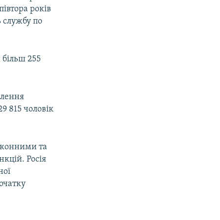
івтора років
ь службу по
 більш 255
елення
9 815 чоловік
аконними та
нкцій. Росія
ної
початку