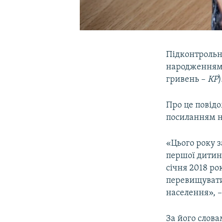
Підконтрольн
народженням п
гривень –
КР
)
Про це повідо
посиланням н
«Цього року 
першої дитини
січня 2018 ро
перевищувати
населення», –
За його слова