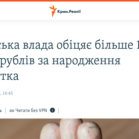
ька влада обіцяє більше 
 рублів за народження
стка
 14:45
ь
Читати без VPN