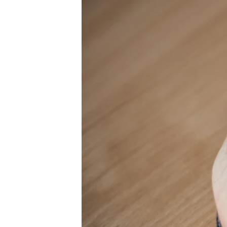
ВІДЕОУРОКИ «ELIFBE»
СВІДЧЕННЯ ОКУПАЦІЇ
УКРАЇНСЬКА ПРОБЛЕМА КРИМУ
ІНФОГРАФІКА