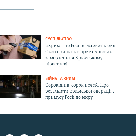
СУСПІЛЬСТВО
«Крим – не Росія»: маркетплейс
Ozon припинив прийом нових
замовлень на Кримському
півострові
ВІЙНА ТА КРИМ
Сорок днів, сорок ночей. Про
результати кримської операції з
примусу Росії до миру