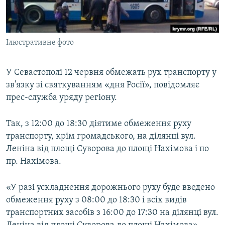
ВІДЕОУРОКИ «ELIFBE»
Русский
СВІДЧЕННЯ ОКУПАЦІЇ
Qırımtatar
Ілюстративне фото
УКРАЇНСЬКА ПРОБЛЕМА КРИМУ
ДОЛУЧАЙСЯ!
ІНФОГРАФІКА
У Севастополі 12 червня обмежать рух транспорту у
зв'язку зі святкуванням «дня Росії», повідомляє
прес-служба уряду регіону.
Усі сайти RFE/RL
Так, з 12:00 до 18:30 діятиме обмеження руху
транспорту, крім громадського, на ділянці вул.
Леніна від площі Суворова до площі Нахімова і по
пр. Нахімова.
«У разі ускладнення дорожнього руху буде введено
обмеження руху з 08:00 до 18:30 і всіх видів
транспортних засобів з 16:00 до 17:30 на ділянці вул.