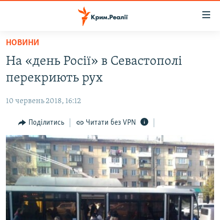
Доступність
посилання
Перейти
НОВИНИ
до
НОВИНИ
На «день Росії» в Севастополі
основного
ВОДА.КРИМ
матеріалу
перекриють рух
ВІДЕО ТА ФОТО
Перейти
до
10 червень 2018, 16:12
ПОЛІТИКА
основної
БЛОГИ
Поділитись
Читати без VPN
навігації
Перейти
ПОГЛЯД
до
ІНТЕРВ'Ю
пошуку
ВСЕ ЗА ДЕНЬ
СПЕЦПРОЕКТИ
ЯК ОБІЙТИ БЛОКУВАННЯ
ДЕПОРТАЦІЯ