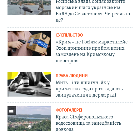
Російська влада обіцяє закрити
морський шлях українським
БпЛА до Севастополя. Чи реально
це?
СУСПІЛЬСТВО
«Крим – не Росія»: маркетплейс
Ozon припинив прийом нових
замовлень на Кримському
півострові
ПРАВА ЛЮДИНИ
Мить – і ти шпигун. Як у
кримських судах розглядають
звинувачення в держзраді
ФОТОГАЛЕРЕЇ
Краса Сімферопольського
водосховища та занедбаність
довкола