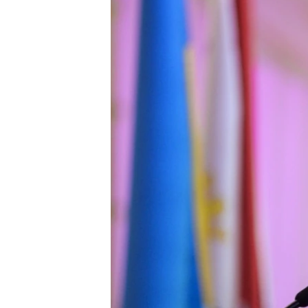
ВІДЕОУРОКИ «ELIFBE»
СВІДЧЕННЯ ОКУПАЦІЇ
УКРАЇНСЬКА ПРОБЛЕМА КРИМУ
ІНФОГРАФІКА