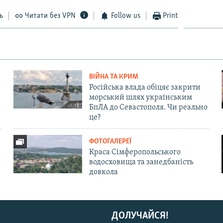
ь
Читати без VPN
Follow us
Print
ВІЙНА ТА КРИМ
Російська влада обіцяє закрити
морський шлях українським
БпЛА до Севастополя. Чи реально
це?
ФОТОГАЛЕРЕЇ
Краса Сімферопольського
водосховища та занедбаність
довкола
ДОЛУЧАЙСЯ!