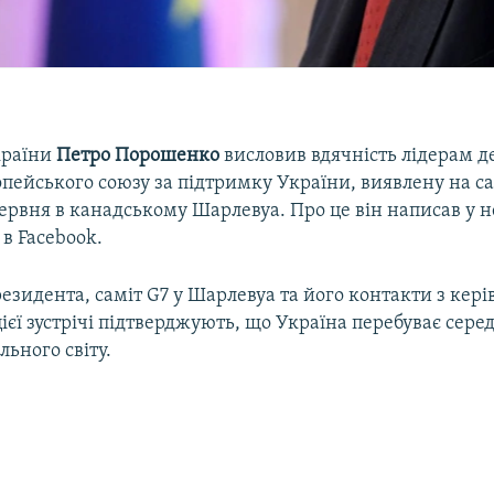
країни
Петро Порошенко
висловив вдячність лідерам 
пейського союзу за підтримку України, виявлену на са
червня в канадському Шарлевуа. Про це він написав у 
 в Facebook.
езидента, саміт G7 у Шарлевуа та його контакти з кер
ієї зустрічі підтверджують, що Україна перебуває сер
льного світу.