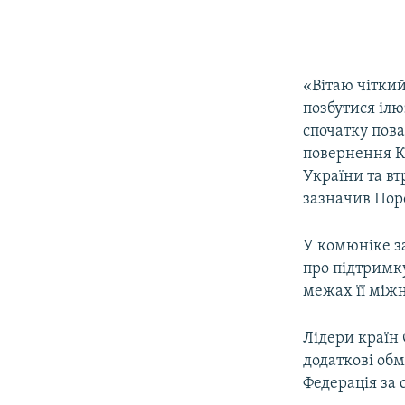
«Вітаю чітки
позбутися ілю
спочатку пова
повернення Кр
України та вт
зазначив Пор
У комюніке за
про підтримку
межах її між
Лідери країн 
додаткові обм
Федерація за с