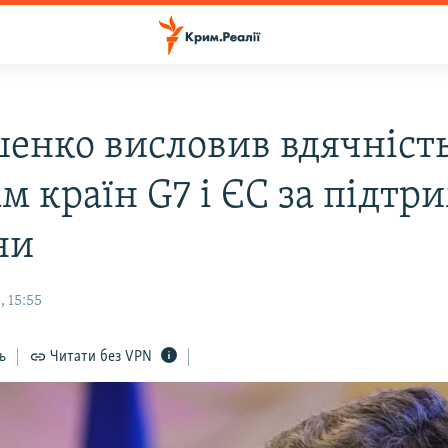
енко висловив вдячніст
м країн G7 і ЄС за підтр
ни
 15:55
ь
Читати без VPN