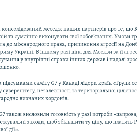
й консолідований меседж наших партнерів про те, що 
зій та сумлінно виконувати свої зобов’язання. Умови гр
га до міжнародного права, припинення агресії на Донб
иму Україні. В іншому разі ціна для Москви за її агре
ручання у внутрішні справи інших держав і надалі зро
ошенко.
 підсумками саміту G7 у Канаді лідери країн «Групи 
 суверенітету, незалежності та територіальної ціліснос
народно визнаних кордонів.
G7 також висловили готовність у разі потреби «запров
ежувальні заходи, щоб збільшити ту ціну, що платить 
вої дії».