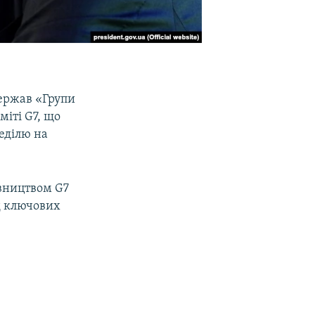
держав «Групи
міті G7, що
неділю на
івництвом G7
ед ключових