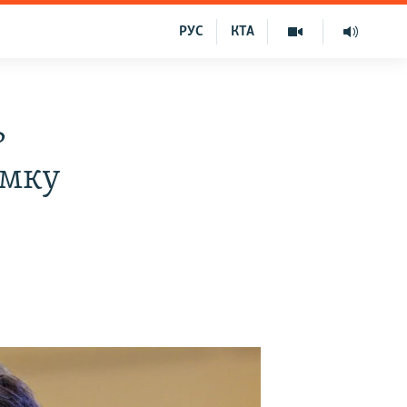
РУС
КТА
ь
имку