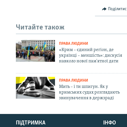
Поділитис
Читайте також
ПРАВА ЛЮДИНИ
«Крим – єдиний регіон, де
українці – меншість»: дискусія
навколо нової пам'ятної дати
ПРАВА ЛЮДИНИ
Мить – і ти шпигун. Як у
кримських судах розглядають
звинувачення в держзраді
Русский
ПІДТРИМКА
ІНФО
Qırımtatar