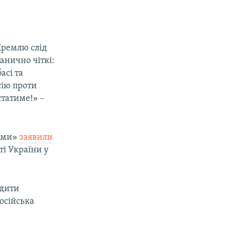
Кремлю слід
анично чіткі:
асі та
сію проти
статиме!» –
семи»
заявили
ті України у
адити
Російська