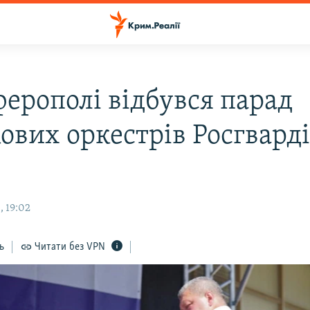
ферополі відбувся парад
ових оркестрів Росгварді
, 19:02
ь
Читати без VPN