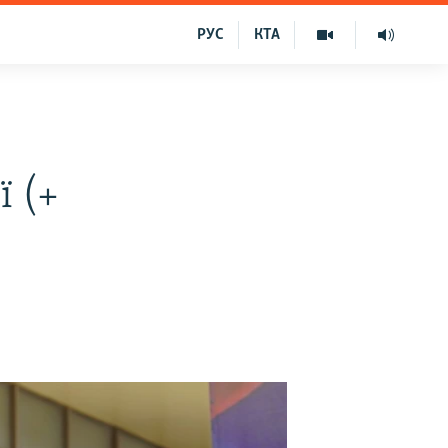
РУС
КТА
ї (+