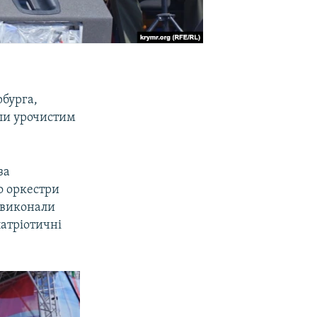
рбурга,
ли урочистим
за
о оркестри
и виконали
патріотичні