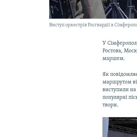
Виступ оркестрів Росгвардії в Сімферопо
У Сімферополі
Ростова, Мос
маршем.
Як повідомля
маршрутом ві
виступили на 
популярні піс
твори.