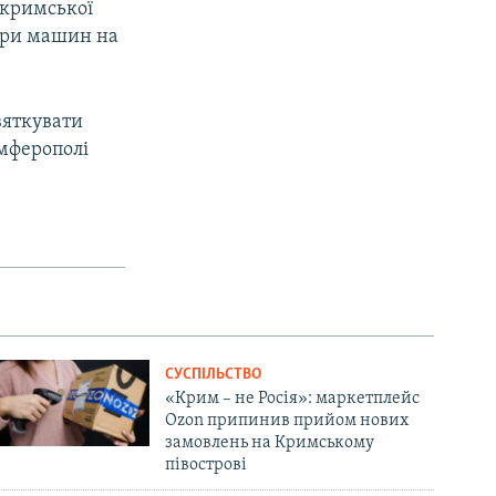
 кримської
тори машин на
вяткувати
імферополі
СУСПІЛЬСТВО
«Крим – не Росія»: маркетплейс
Ozon припинив прийом нових
замовлень на Кримському
півострові