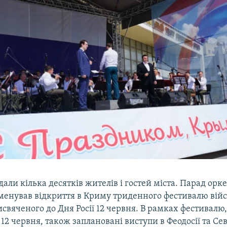
дали кілька десятків жителів і гостей міста. Парад орке
менував відкриття в Криму триденного фестивалю вій
исвяченого до Дня Росії 12 червня. В рамках фестивалю
12 червня, також заплановані виступи в Феодосії та Сев