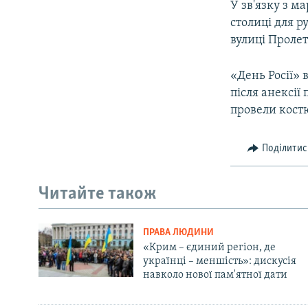
У зв'язку з м
столиці для р
вулиці Пролет
«День Росії» 
після анексії
провели костю
Поділитис
Читайте також
ПРАВА ЛЮДИНИ
«Крим – єдиний регіон, де
українці – меншість»: дискусія
навколо нової пам'ятної дати