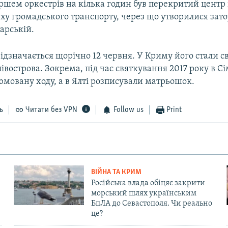
аршем оркестрів на кілька годин був перекритий центр
уху громадського транспорту, через що утворилися за
арській.
відзначається щорічно 12 червня. У Криму його стали с
 півострова. Зокрема, під час святкування 2017 року в С
мовану ходу, а в Ялті розписували матрьошок.
ь
Читати без VPN
Follow us
Print
ВІЙНА ТА КРИМ
Російська влада обіцяє закрити
морський шлях українським
БпЛА до Севастополя. Чи реально
це?