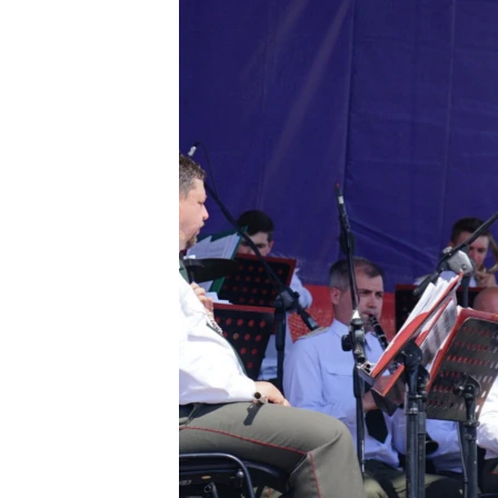
ВІДЕОУРОКИ «ELIFBE»
СВІДЧЕННЯ ОКУПАЦІЇ
УКРАЇНСЬКА ПРОБЛЕМА КРИМУ
ІНФОГРАФІКА