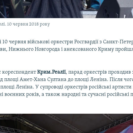
лі. 10 червня 2018 року
 10 червня військові оркестри Росгвардії з Санкт-Пете
кви, Нижнього Новгорода і анексованого Криму пройш
є кореспондент
Крим.Реалії
, парад оркестрів проходив 
д площі Амет-Хана Султана до площі Леніна. Після чог
площі Леніна. У супроводі оркестрів російські артист
ні воєнних років, а також народні та сучасні російські 