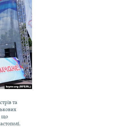
стрів та
ськових
, що
астополі.