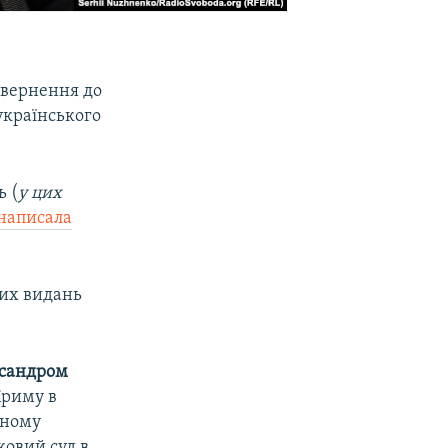
звернення до
українського
ь (
у цих
написала
ких видань
сандром
Криму в
аному
ковий суд в