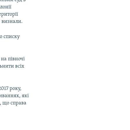
лонії
ериторії
е визнали.
о списку
 на півночі
льнити всіх
017 року,
иваннях, які
, що справа