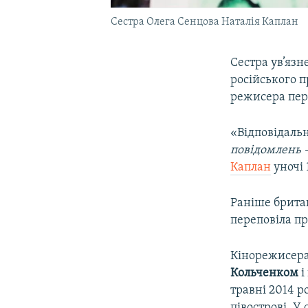
Сестра Олега Сенцова Наталія Каплан
Сестра ув’язн
російського 
режисера пере
«Відповідальн
повідомлень –
Каплан
уночі 
Раніше брита
переповіла пр
Кінорежисера
Кольченком
і
травні 2014 р
півострові. У