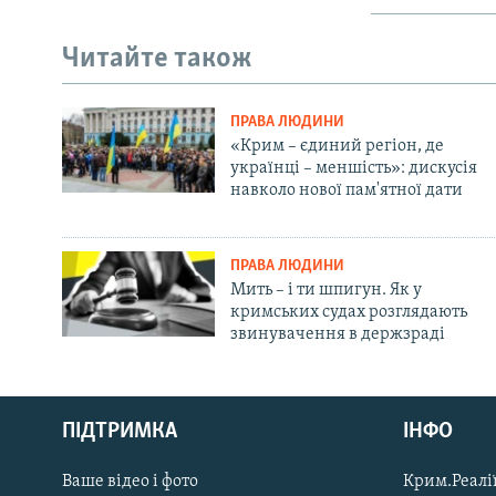
Читайте також
ПРАВА ЛЮДИНИ
«Крим – єдиний регіон, де
українці – меншість»: дискусія
навколо нової пам'ятної дати
ПРАВА ЛЮДИНИ
Мить – і ти шпигун. Як у
кримських судах розглядають
звинувачення в держзраді
Русский
ПІДТРИМКА
ІНФО
Qırımtatar
Ваше відео і фото
Крим.Реалії
ДОЛУЧАЙСЯ!