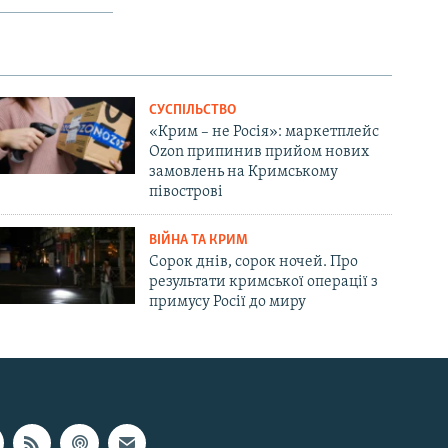
СУСПІЛЬСТВО
«Крим – не Росія»: маркетплейс
Ozon припинив прийом нових
замовлень на Кримському
півострові
ВІЙНА ТА КРИМ
Сорок днів, сорок ночей. Про
результати кримської операції з
примусу Росії до миру