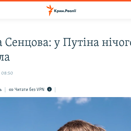
 Сенцова: у Путіна нічог
ла
, 08:50
ь
Читати без VPN