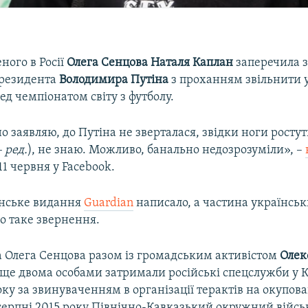
еного в Росії
Олега Сенцова Наталя Каплан
заперечила 
президента
Володимира Путіна
з проханням звільнити 
д чемпіонатом світу з футболу.
о заявляю, до Путіна не зверталася, звідки ноги ростут
 ред.
), не знаю. Можливо, банально недозрозуміли», –
11 червня у Facebook.
нське видання
Guardian
написало, а частина українсь
о таке звернення.
 Олега Сенцова разом із громадським активістом
Олек
 ще двома особами затримали російські спецслужби у 
оку за звинуваченням в організації терактів на окупов
 серпні 2015 року Північно-Кавказький окружний війсь