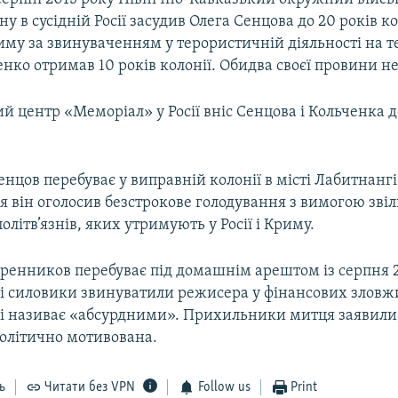
ну в сусідній Росії засудив Олега Сенцова до 20 років ко
му за звинуваченням у терористичній діяльності на т
нко отримав 10 років колонії. Обидва своєї провини н
 центр «Меморіал» у Росії вніс Сенцова і Кольченка д
енцов перебуває у виправній колонії в місті Лабитнангі
вня він оголосив безстрокове голодування з вимогою зві
олітв’язнів, яких утримують у Росії і Криму.
ренников перебуває під домашнім арештом із серпня 2
кі силовики звинуватили режисера у фінансових зловж
є і називає «абсурдними». Прихильники митця заявили
політично мотивована.
ь
Читати без VPN
Follow us
Print