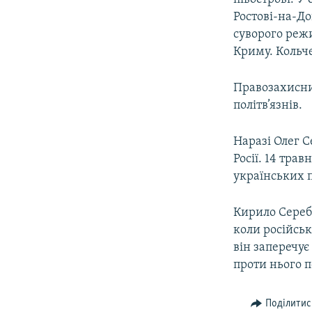
Ростові-на-До
суворого режи
Криму. Кольче
Правозахисний
політв’язнів.
Наразі Олег С
Росії. 14 тра
українських п
Кирило Сереб
коли російсь
він заперечу
проти нього 
Поділитис