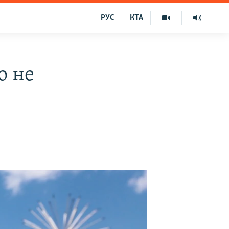
РУС
КТА
о не