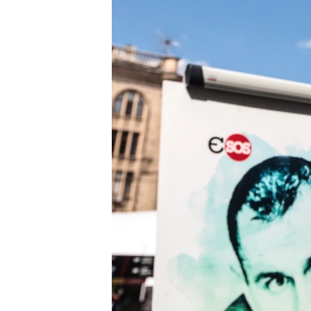
ВІДЕОУРОКИ «ELIFBE»
СВІДЧЕННЯ ОКУПАЦІЇ
УКРАЇНСЬКА ПРОБЛЕМА КРИМУ
ІНФОГРАФІКА