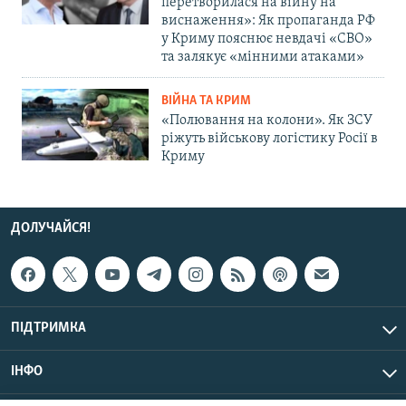
перетворилася на війну на
виснаження»: Як пропаганда РФ
у Криму пояснює невдачі «СВО»
та залякує «мінними атаками»
ВІЙНА ТА КРИМ
«Полювання на колони». Як ЗСУ
ріжуть військову логістику Росії в
Криму
ДОЛУЧАЙСЯ!
ПІДТРИМКА
ІНФО