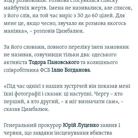
ходу розмовляли. Розмова стосувалася списку
майбутніх жертв. Імена не називалися, але список,
з його слів, на той час виріс з 30 до 60 цілей. Для
мене це, якщо чесно, звучало як розмова якогось
маніяка», – розповів Цимбалюк.
За його словами, повного переліку імен замовник
не називав, озвучивши тільки два: одеського
активіста
Тодора Пановського
та колишнього
співробітника ФСБ
Іллю Богданова
.
«Під час однієї з наших зустрічей він показав мені
їхні фотографії і сказав: ці наступні. Чергу – хто
перший, а хто другий, – я міг визначати сам», –
сказав Цимбалюк.
Генеральний прокурор
Юрій Луценко
заявив 1
червня, що завдяки інсценування вбивства