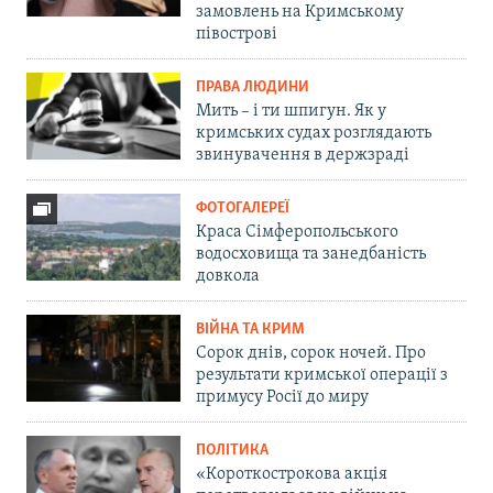
замовлень на Кримському
півострові
ПРАВА ЛЮДИНИ
Мить – і ти шпигун. Як у
кримських судах розглядають
звинувачення в держзраді
ФОТОГАЛЕРЕЇ
Краса Сімферопольського
водосховища та занедбаність
довкола
ВІЙНА ТА КРИМ
Сорок днів, сорок ночей. Про
результати кримської операції з
примусу Росії до миру
ПОЛІТИКА
«Короткострокова акція