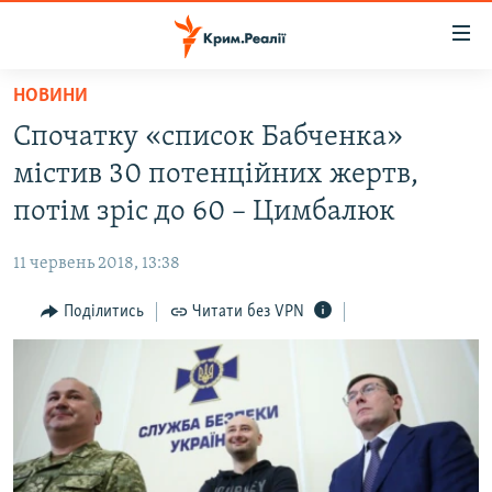
Доступність
посилання
Перейти
НОВИНИ
до
НОВИНИ
Спочатку «список Бабченка»
основного
ВОДА.КРИМ
матеріалу
містив 30 потенційних жертв,
ВІДЕО ТА ФОТО
Перейти
потім зріс до 60 – Цимбалюк
до
ПОЛІТИКА
основної
11 червень 2018, 13:38
БЛОГИ
навігації
Перейти
Поділитись
Читати без VPN
ПОГЛЯД
до
ІНТЕРВ'Ю
пошуку
ВСЕ ЗА ДЕНЬ
СПЕЦПРОЕКТИ
ЯК ОБІЙТИ БЛОКУВАННЯ
ДЕПОРТАЦІЯ