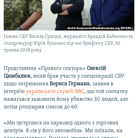
ВІДЕОУРОКИ «ELIFBE»
Русский
СВІДЧЕННЯ ОКУПАЦІЇ
Qırımtatar
УКРАЇНСЬКА ПРОБЛЕМА КРИМУ
Голова СБУ Василь Грицак, журналіст Аркадій Бабченко та
ДОЛУЧАЙСЯ!
ІНФОГРАФІКА
генпрокурор Юрій Луценко під час брифінгу СБУ, 30
травня 2018 року
Усі сайти RFE/RL
Представник «Правого сектора»
Олексій
Цимбалюк
, який брав участь у спецоперації СБУ
щодо затримання
Бориса Германа
, заявив в
інтерв’ю
українській службі ВВС
, що той спочатку
намагався замовити йому убивство 30 людей, але
потім розширив список до 60.
«Ми зустрілися на парковці одного з торгових
центрів. Я сів у його автомобіль. Ми поїхали, на