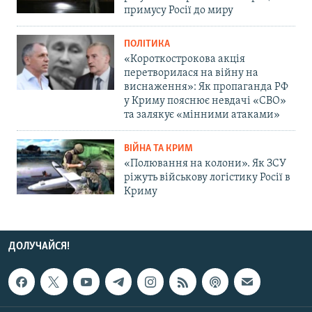
примусу Росії до миру
ПОЛІТИКА
«Короткострокова акція
перетворилася на війну на
виснаження»: Як пропаганда РФ
у Криму пояснює невдачі «СВО»
та залякує «мінними атаками»
ВІЙНА ТА КРИМ
«Полювання на колони». Як ЗСУ
ріжуть військову логістику Росії в
Криму
ДОЛУЧАЙСЯ!