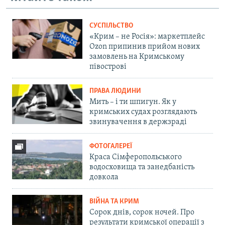
СУСПІЛЬСТВО
«Крим – не Росія»: маркетплейс
Ozon припинив прийом нових
замовлень на Кримському
півострові
ПРАВА ЛЮДИНИ
Мить – і ти шпигун. Як у
кримських судах розглядають
звинувачення в держзраді
ФОТОГАЛЕРЕЇ
Краса Сімферопольського
водосховища та занедбаність
довкола
ВІЙНА ТА КРИМ
Сорок днів, сорок ночей. Про
результати кримської операції з