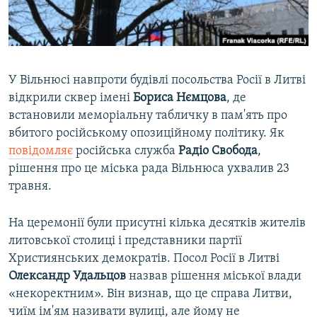
ВІДЕОУРОКИ «ELIFBE»
Русский
СВІДЧЕННЯ ОКУПАЦІЇ
Qırımtatar
УКРАЇНСЬКА ПРОБЛЕМА КРИМУ
У Вільнюсі навпроти будівлі посольства Росії в Литві
ДОЛУЧАЙСЯ!
ІНФОГРАФІКА
відкрили сквер імені
Бориса Нємцова
, де
встановили меморіальну табличку в пам'ять про
вбитого російському опозиційному політику. Як
повідомляє
російська служба
Радіо Свобода
,
Усі сайти RFE/RL
рішення про це міська рада Вільнюса ухвалив 23
травня.
На церемонії були присутні кілька десятків жителів
литовської столиці і представники партії
Християнських демократів. Посол Росії в Литві
Олександр Удальцов
назвав рішення міської влади
«некоректним». Він визнав, що це справа Литви,
чиїм ім'ям називати вулиці, але йому не