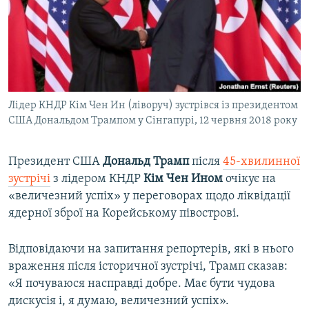
ВІДЕОУРОКИ «ELIFBE»
Русский
СВІДЧЕННЯ ОКУПАЦІЇ
Qırımtatar
УКРАЇНСЬКА ПРОБЛЕМА КРИМУ
ДОЛУЧАЙСЯ!
ІНФОГРАФІКА
Лідер КНДР Кім Чен Ин (ліворуч) зустрівся із президентом
США Дональдом Трампом у Сінгапурі, 12 червня 2018 року
Усі сайти RFE/RL
Президент США
Дональд Трамп
після
45-хвилинної
зустрічі
з лідером КНДР
Кім Чен Ином
очікує на
«величезний успіх» у переговорах щодо ліквідації
ядерної зброї на Корейському півострові.
Відповідаючи на запитання репортерів, які в нього
враження після історичної зустрічі, Трамп сказав:
«Я почуваюся насправді добре. Має бути чудова
дискусія і, я думаю, величезний успіх».