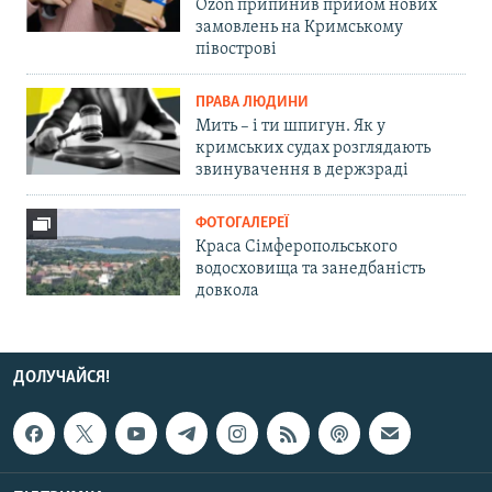
Ozon припинив прийом нових
замовлень на Кримському
півострові
ПРАВА ЛЮДИНИ
Мить – і ти шпигун. Як у
кримських судах розглядають
звинувачення в держзраді
ФОТОГАЛЕРЕЇ
Краса Сімферопольського
водосховища та занедбаність
довкола
ДОЛУЧАЙСЯ!