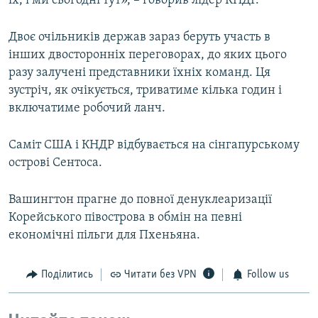
їх, і ми сьогодні тут», – говорив лідер КНДР.
Двоє очільників держав зараз беруть участь в
інших двосторонніх переговорах, до яких цього
разу залучені представники їхніх команд. Ця
зустріч, як очікується, триватиме кілька годин і
включатиме робочий ланч.
Саміт США і КНДР відбувається на сінгапурському
острові Сентоса.
Вашингтон прагне до повної денуклеаризації
Корейського півострова в обмін на певні
економічні пільги для Пхеньяна.
Поділитись
Читати без VPN
Follow us