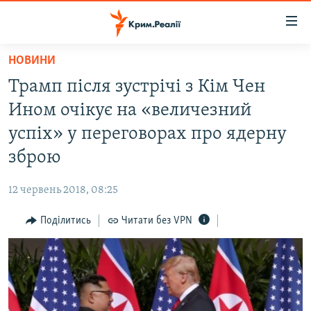
Доступність
посилання
Перейти
НОВИНИ
до
НОВИНИ
Трамп після зустрічі з Кім Чен
основного
ВОДА.КРИМ
матеріалу
Ином очікує на «величезний
ВІДЕО ТА ФОТО
Перейти
успіх» у переговорах про ядерну
до
ПОЛІТИКА
зброю
основної
БЛОГИ
навігації
12 червень 2018, 08:25
Перейти
ПОГЛЯД
до
Поділитись
Читати без VPN
ІНТЕРВ'Ю
пошуку
ВСЕ ЗА ДЕНЬ
СПЕЦПРОЕКТИ
ЯК ОБІЙТИ БЛОКУВАННЯ
ДЕПОРТАЦІЯ