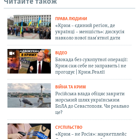
Читайте також
ПРАВА ЛЮДИНИ
«Крим – єдиний регіон, де
українці – меншість»: дискусія
навколо нової пам'ятної дати
ВІДЕО
Блокада без сухопутної операції:
Крим сам себе не заправить і не
прогодує | Крим.Реалії
ВІЙНА ТА КРИМ
Російська влада обіцяє закрити
морський шлях українським
БпЛА до Севастополя. Чи реально
це?
СУСПІЛЬСТВО
«Крим – не Росія»: маркетплейс