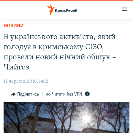
Доступність
посилання
Перейти
НОВИНИ
до
НОВИНИ
В українського активіста, який
основного
ВОДА.КРИМ
матеріалу
голодує в кримському СІЗО,
ВІДЕО ТА ФОТО
Перейти
провели новий нічний обшук –
до
ПОЛІТИКА
Чийгоз
основної
БЛОГИ
навігації
12 червень 2018, 14:12
Перейти
ПОГЛЯД
до
Поділитись
Читати без VPN
ІНТЕРВ'Ю
пошуку
ВСЕ ЗА ДЕНЬ
СПЕЦПРОЕКТИ
ЯК ОБІЙТИ БЛОКУВАННЯ
ДЕПОРТАЦІЯ