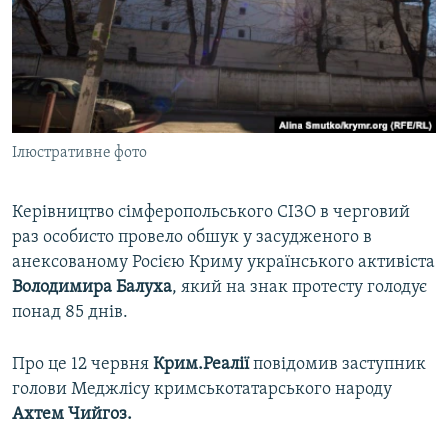
ВІДЕОУРОКИ «ELIFBE»
Русский
СВІДЧЕННЯ ОКУПАЦІЇ
Qırımtatar
УКРАЇНСЬКА ПРОБЛЕМА КРИМУ
ДОЛУЧАЙСЯ!
ІНФОГРАФІКА
Ілюстративне фото
Керівництво сімферопольського СІЗО в черговий
Усі сайти RFE/RL
раз особисто провело обшук у засудженого в
анексованому Росією Криму українського активіста
Володимира Балуха
, який на знак протесту голодує
понад 85 днів.
Про це 12 червня
Крим.Реалії
повідомив заступник
голови Меджлісу кримськотатарського народу
Ахтем Чийгоз.