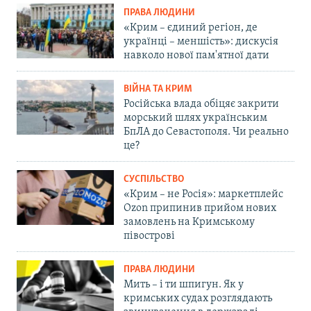
ПРАВА ЛЮДИНИ
«Крим – єдиний регіон, де
українці – меншість»: дискусія
навколо нової пам'ятної дати
ВІЙНА ТА КРИМ
Російська влада обіцяє закрити
морський шлях українським
БпЛА до Севастополя. Чи реально
це?
СУСПІЛЬСТВО
«Крим – не Росія»: маркетплейс
Ozon припинив прийом нових
замовлень на Кримському
півострові
ПРАВА ЛЮДИНИ
Мить – і ти шпигун. Як у
кримських судах розглядають