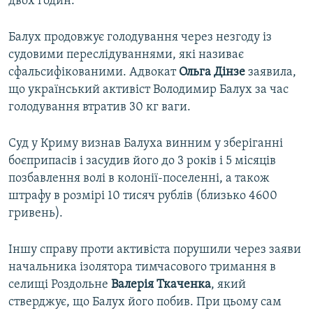
двох годин.
Балух продовжує голодування через незгоду із
судовими переслідуваннями, які називає
сфальсифікованими. Адвокат
Ольга Дінзе
заявила,
що український активіст Володимир Балух за час
голодування втратив 30 кг ваги.
Суд у Криму визнав Балуха винним у зберіганні
боєприпасів і засудив його до 3 років і 5 місяців
позбавлення волі в колонії-поселенні, а також
штрафу в розмірі 10 тисяч рублів (близько 4600
гривень).
Іншу справу проти активіста порушили через заяви
начальника ізолятора тимчасового тримання в
селищі Роздольне
Валерія Ткаченка
, який
стверджує, що Балух його побив. При цьому сам