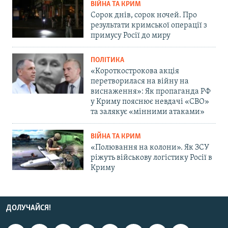
ВІЙНА ТА КРИМ
Сорок днів, сорок ночей. Про
результати кримської операції з
примусу Росії до миру
ПОЛІТИКА
«Короткострокова акція
перетворилася на війну на
виснаження»: Як пропаганда РФ
у Криму пояснює невдачі «СВО»
та залякує «мінними атаками»
ВІЙНА ТА КРИМ
«Полювання на колони». Як ЗСУ
ріжуть військову логістику Росії в
Криму
ДОЛУЧАЙСЯ!