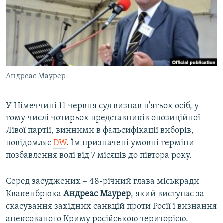
ВІДЕОУРОКИ «ELIFBE»
Русский
СВІДЧЕННЯ ОКУПАЦІЇ
Qırımtatar
УКРАЇНСЬКА ПРОБЛЕМА КРИМУ
ДОЛУЧАЙСЯ!
ІНФОГРАФІКА
Андреас Маурер
У Німеччині 11 червня суд визнав п'ятьох осіб, у
Усі сайти RFE/RL
тому числі чотирьох представників опозиційної
Лівої партії, винними в фальсифікації виборів,
повідомляє
DW
. Їм призначені умовні терміни
позбавлення волі від 7 місяців до півтора року.
Серед засуджених – 48-річний глава міськради
Квакенбрюка
Андреас Маурер
, який виступає за
скасування західних санкцій проти Росії і визнання
анексованого Криму російською територією.