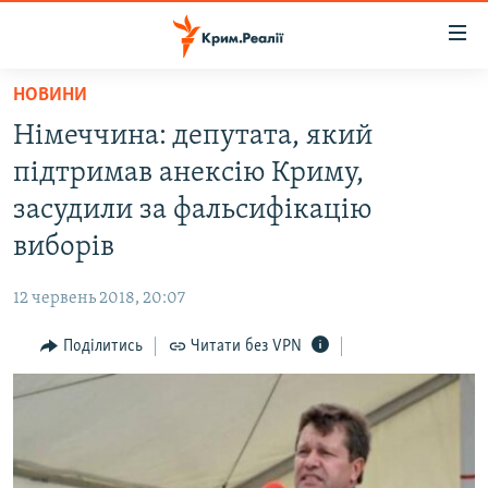
Доступність
посилання
Перейти
НОВИНИ
до
НОВИНИ
Німеччина: депутата, який
основного
ВОДА.КРИМ
матеріалу
підтримав анексію Криму,
ВІДЕО ТА ФОТО
Перейти
засудили за фальсифікацію
до
ПОЛІТИКА
виборів
основної
БЛОГИ
навігації
12 червень 2018, 20:07
Перейти
ПОГЛЯД
до
Поділитись
Читати без VPN
ІНТЕРВ'Ю
пошуку
ВСЕ ЗА ДЕНЬ
СПЕЦПРОЕКТИ
ЯК ОБІЙТИ БЛОКУВАННЯ
ДЕПОРТАЦІЯ