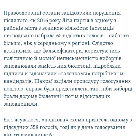
Правоохоронні органи запідозрили порушення
після того, як 2016 року Ліва партія в одному з
районів міста з великою кількістю іноземців
несподівано набрала 65 відсотків голосів – набагато
більше, ніж у середньому в регіоні. Слідство
встановило, що фальсифікатори, користуючись
політичною й мовної неписьменністю виборців,
заповнювали замість них бюлетені, підробляли
підписи й відзначали «галочками» потрібних їм
кандидатів. Шахраї задіяли процедуру голосування
поштою: справа була представлена так, ніби виборці
брали додому бюлетені і потім відсилали їх
заповненими.
Як з'ясувалося, «поштова» схема принесла одному з
підсудних 558 голосів, тоді як у день голосування
він отримав лише 6.