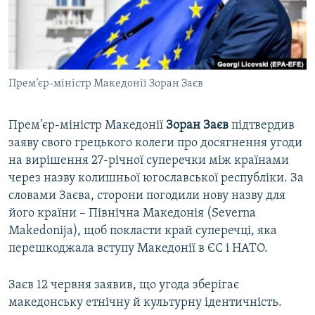
ВІДЕОУРОКИ «ELIFBE»
Русский
СВІДЧЕННЯ ОКУПАЦІЇ
Qırımtatar
УКРАЇНСЬКА ПРОБЛЕМА КРИМУ
Прем’єр-міністр Македонії Зоран Заєв
ДОЛУЧАЙСЯ!
ІНФОГРАФІКА
Прем’єр-міністр Македонії
Зоран Заєв
підтвердив
заяву свого грецького колеги про досягнення угоди
Усі сайти RFE/RL
на вирішення 27-річної суперечки між країнами
через назву колишньої югославської республіки. За
словами Заєва, сторони погодили нову назву для
його країни – Північна Македонія (Severna
Makedonija), щоб покласти край суперечці, яка
перешкоджала вступу Македонії в ЄС і НАТО.
Заєв 12 червня заявив, що угода зберігає
македонську етнічну й культурну ідентичність.