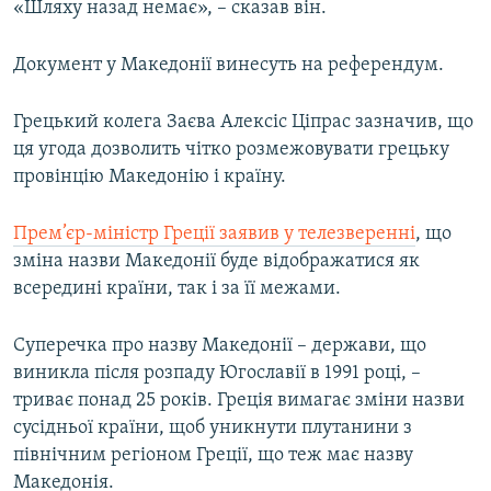
«Шляху назад немає», – сказав він.
Документ у Македонії винесуть на референдум.
Грецький колега Заєва Алексіс Ціпрас зазначив, що
ця угода дозволить чітко розмежовувати грецьку
провінцію Македонію і країну.
Прем’єр-міністр Греції заявив у телезверенні
, що
зміна назви Македонії буде відображатися як
всередині країни, так і за її межами.
Суперечка про назву Македонії – держави, що
виникла після розпаду Югославії в 1991 році, –
триває понад 25 років. Греція вимагає зміни назви
сусідньої країни, щоб уникнути плутанини з
північним регіоном Греції, що теж має назву
Македонія.