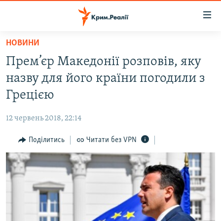
Доступність
посилання
Перейти
НОВИНИ
до
НОВИНИ
Прем’єр Македонії розповів, яку
основного
ВОДА.КРИМ
матеріалу
назву для його країни погодили з
ВІДЕО ТА ФОТО
Перейти
Грецією
до
ПОЛІТИКА
основної
12 червень 2018, 22:14
БЛОГИ
навігації
Перейти
Поділитись
Читати без VPN
ПОГЛЯД
до
ІНТЕРВ'Ю
пошуку
ВСЕ ЗА ДЕНЬ
СПЕЦПРОЕКТИ
ЯК ОБІЙТИ БЛОКУВАННЯ
ДЕПОРТАЦІЯ