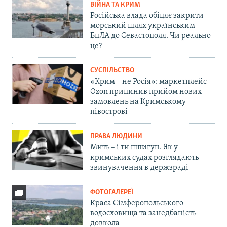
ВІЙНА ТА КРИМ
Російська влада обіцяє закрити
морський шлях українським
БпЛА до Севастополя. Чи реально
це?
СУСПІЛЬСТВО
«Крим – не Росія»: маркетплейс
Ozon припинив прийом нових
замовлень на Кримському
півострові
ПРАВА ЛЮДИНИ
Мить – і ти шпигун. Як у
кримських судах розглядають
звинувачення в держзраді
ФОТОГАЛЕРЕЇ
Краса Сімферопольського
водосховища та занедбаність
довкола