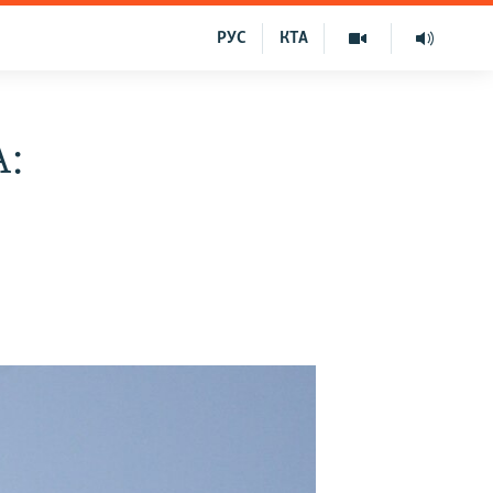
РУС
КТА
А: