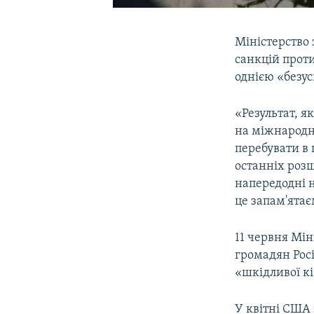
Міністерство 
санкцій проти
однією «безу
«Результат, я
на міжнародн
перебувати в п
останніх роз
напередодні 
це запам'ятає
11 червня Мін
громадян Росі
«шкідливої кіб
У квітні США 