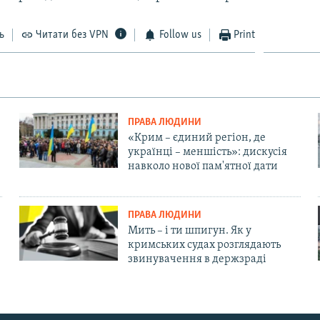
ь
Читати без VPN
Follow us
Print
ПРАВА ЛЮДИНИ
«Крим – єдиний регіон, де
українці – меншість»: дискусія
навколо нової пам'ятної дати
ПРАВА ЛЮДИНИ
Мить – і ти шпигун. Як у
кримських судах розглядають
звинувачення в держзраді