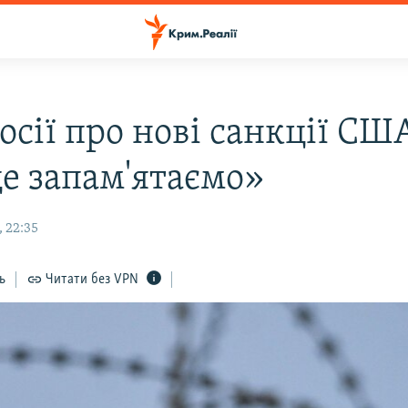
сії про нові санкції СШ
е запам'ятаємо»
 22:35
ь
Читати без VPN