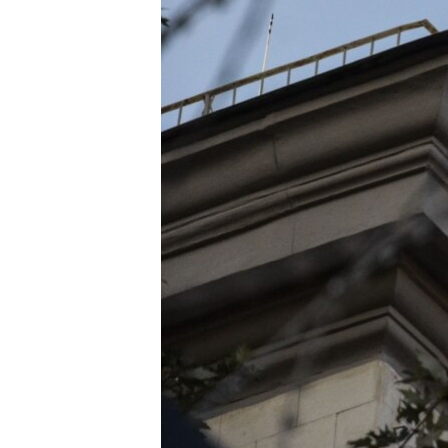
ВІДЕОУРОКИ «ELIFBE»
СВІДЧЕННЯ ОКУПАЦІЇ
УКРАЇНСЬКА ПРОБЛЕМА КРИМУ
ІНФОГРАФІКА