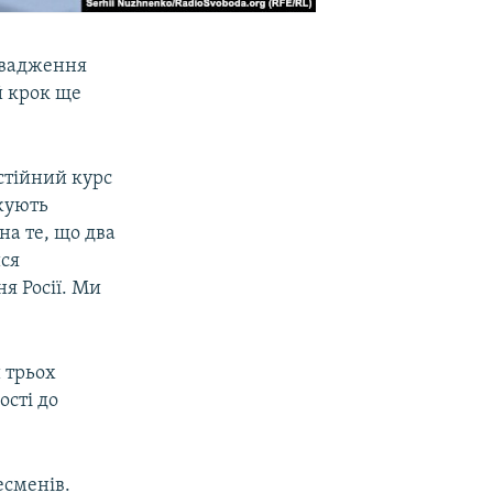
овадження
й крок ще
остійний курс
жують
 на те, що два
ся
я Росії. Ми
и трьох
ості до
есменів.