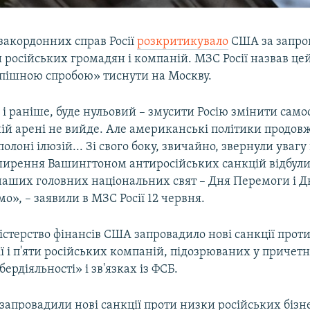
закордонних справ Росії
розкритикувало
США за запр
 російських громадян і компаній. МЗС Росії назвав це
спішною спробою» тиснути на Москву.
к і раніше, буде нульовий – змусити Росію змінити сам
ій арені не вийде. Але американські політики продов
олоні ілюзій... Зі свого боку, звичайно, звернули увагу
ширення Вашингтоном антиросійських санкцій відбули
наших головних національних свят – Дня Перемоги і Дн
мо», – заявили в МЗС Росії 12 червня.
істерство фінансів США запровадило нові санкції прот
ї і п'яти російських компаній, підозрюваних у причетн
ердіяльності» і зв'язках із ФСБ.
запровадили нові санкції проти низки російських бізн