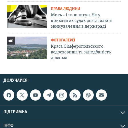
ПРАВА ЛЮДИНИ
Мить – і ти шпигун. Як у
кримських судах розглядають
звинувачення в держзраді
ФОТОГАЛЕРЕЇ
Краса Сімферопольського
водосховища та занедбаність
довкола
ДОЛУЧАЙСЯ!
ПІДТРИМКА
ІНФО