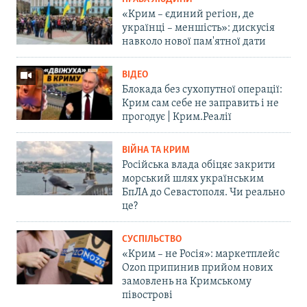
«Крим – єдиний регіон, де
українці – меншість»: дискусія
навколо нової пам'ятної дати
ВІДЕО
Блокада без сухопутної операції:
Крим сам себе не заправить і не
прогодує | Крим.Реалії
ВІЙНА ТА КРИМ
Російська влада обіцяє закрити
морський шлях українським
БпЛА до Севастополя. Чи реально
це?
СУСПІЛЬСТВО
«Крим – не Росія»: маркетплейс
Ozon припинив прийом нових
замовлень на Кримському
півострові