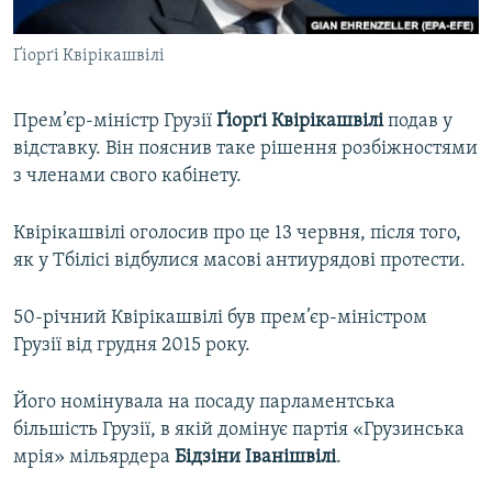
ВІДЕОУРОКИ «ELIFBE»
Русский
Ґіорґі Квірікашвілі
СВІДЧЕННЯ ОКУПАЦІЇ
Qırımtatar
УКРАЇНСЬКА ПРОБЛЕМА КРИМУ
Прем’єр-міністр Грузії
Ґіорґі Квірікашвілі
подав у
ДОЛУЧАЙСЯ!
ІНФОГРАФІКА
відставку. Він пояснив таке рішення розбіжностями
з членами свого кабінету.
Квірікашвілі оголосив про це 13 червня, після того,
Усі сайти RFE/RL
як у Тбілісі відбулися масові антиурядові протести.
50-річний Квірікашвілі був прем’єр-міністром
Грузії від грудня 2015 року.
Його номінувала на посаду парламентська
більшість Грузії, в якій домінує партія «Грузинська
мрія» мільярдера
Бідзіни Іванішвілі
.