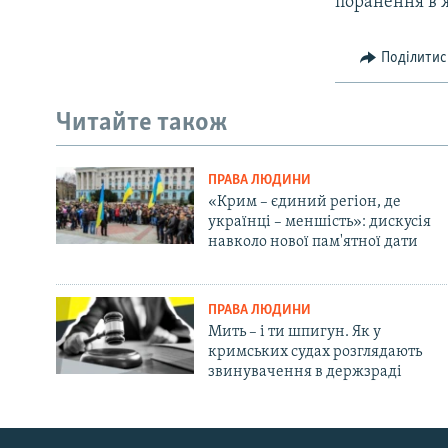
поранення в 
Поділитис
Читайте також
ПРАВА ЛЮДИНИ
«Крим – єдиний регіон, де
українці – меншість»: дискусія
навколо нової пам'ятної дати
ПРАВА ЛЮДИНИ
Мить – і ти шпигун. Як у
кримських судах розглядають
звинувачення в держзраді
Русский