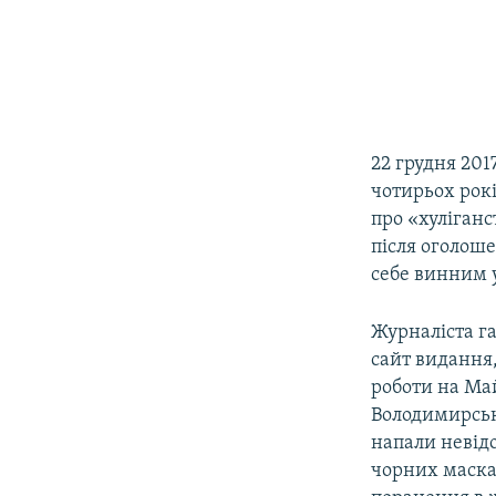
22 грудня 20
чотирьох рокі
про «хуліганс
після оголоше
себе винним у
Журналіста га
сайт видання,
роботи на Май
Володимирсько
напали невідо
чорних маска