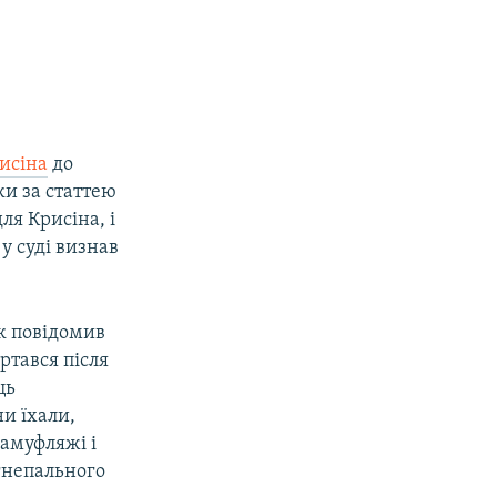
исіна
до
ки за статтею
ля Крисіна, і
у суді визнав
Як повідомив
ртався після
ць
ни їхали,
камуфляжі і
гнепального