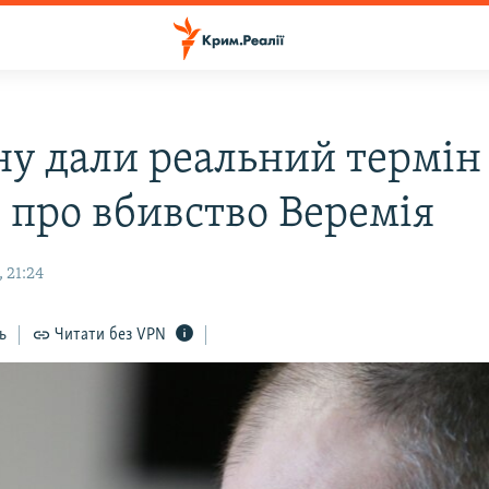
ну дали реальний термін
і про вбивство Веремія
 21:24
ь
Читати без VPN