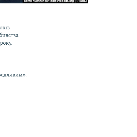
оків
вбивства
року.
ведливим».