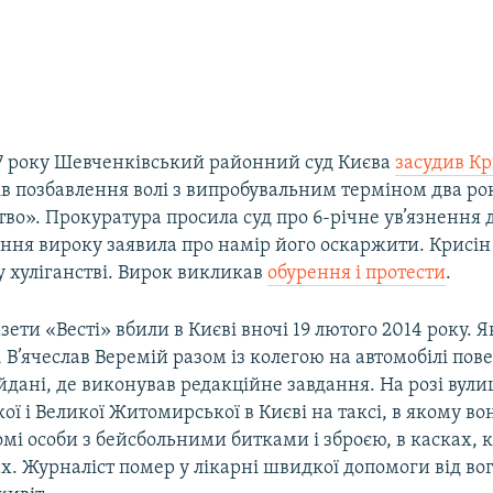
17 року Шевченківський районний суд Києва
засудив Кр
в позбавлення волі з випробувальним терміном два ро
тво». Прокуратура просила суд про 6-річне ув’язнення д
ння вироку заявила про намір його оскаржити. Крисін 
 хуліганстві. Вирок викликав
обурення і протести
.
зети «Весті» вбили в Києві вночі 19 лютого 2014 року. 
 В’ячеслав Веремій разом із колегою на автомобілі пове
дані, де виконував редакційне завдання. На розі вули
ї і Великої Житомирської в Києві на таксі, в якому во
мі особи з бейсбольними битками і зброєю, в касках, 
х. Журналіст помер у лікарні швидкої допомоги від во