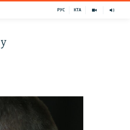
РУС
КТА
 у