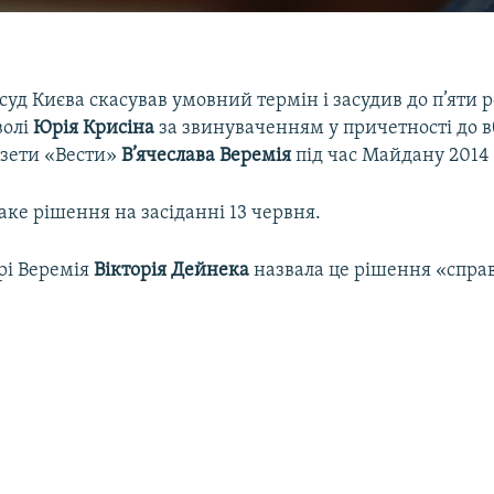
уд Києва скасував умовний термін і засудив до п’яти р
волі
Юрія Крисіна
за звинуваченням у причетності до 
азети «Вести»
В’ячеслава Веремія
під час Майдану 2014 
аке рішення на засіданні 13 червня.
рі Веремія
Вікторія Дейнека
назвала це рішення «спра