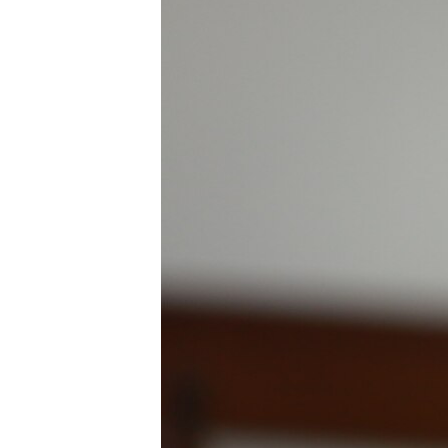
ВІДЕОУРОКИ «ELIFBE»
СВІДЧЕННЯ ОКУПАЦІЇ
УКРАЇНСЬКА ПРОБЛЕМА КРИМУ
ІНФОГРАФІКА