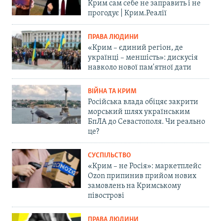
Крим сам себе не заправить і не
прогодує | Крим.Реалії
ПРАВА ЛЮДИНИ
«Крим – єдиний регіон, де
українці – меншість»: дискусія
навколо нової пам'ятної дати
ВІЙНА ТА КРИМ
Російська влада обіцяє закрити
морський шлях українським
БпЛА до Севастополя. Чи реально
це?
СУСПІЛЬСТВО
«Крим – не Росія»: маркетплейс
Ozon припинив прийом нових
замовлень на Кримському
півострові
ПРАВА ЛЮДИНИ