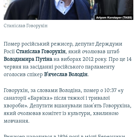
ВІДЕОУРОКИ «ELIFBE»
Русский
СВІДЧЕННЯ ОКУПАЦІЇ
Qırımtatar
Станіслав Говорухін
УКРАЇНСЬКА ПРОБЛЕМА КРИМУ
ДОЛУЧАЙСЯ!
ІНФОГРАФІКА
Помер російський режисер, депутат Держдуми
Росії
Станіслав Говорухін
, який очолював штаб
Володимира Путіна
на виборах 2012 року. Про це 14
Усі сайти RFE/RL
червня на засіданні російського парламенту
оголосив спікер
В'ячеслав Володін
.
Говорухін, за словами Володіна, помер о 10:37 «у
санаторії «Барвіха» після тяжкої і тривалої
хвороби». Депутати вшанували пам'ять Говорухіна,
який очолював комітет із культури, хвилиною
мовчання.