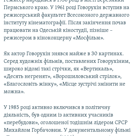
Режисер народився в 1936 році в місті Березники
Пермського краю. У 1961 році Говорухін вступив на
режисерський факультет Всесоюзного державного
інституту кінематографії. Після закінчення почав
працювати на Одеській кіностудії, пізніше –
режисером в кіноконцерну «Мосфільм».
Як актор Говорухін знявся майже в 30 картинах.
Серед художніх фільмів, поставлених Говорухіним,
широко відомі такі стрічки, як «Вертикаль»,
«Десять негренят», «Ворошиловський стрілок»,
«Благословіть жінку», «Місце зустрічі змінити не
можна».
У 1985 році активно включився в політичну
діяльність, був одним із активних учасників
«перебудови», оголошеної тодішнім лідером СРСР
Михайлом Горбачовим. У документальному фільмі