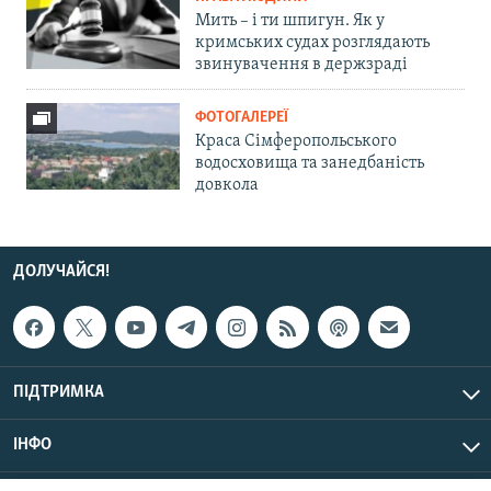
Мить – і ти шпигун. Як у
кримських судах розглядають
звинувачення в держзраді
ФОТОГАЛЕРЕЇ
Краса Сімферопольського
водосховища та занедбаність
довкола
ДОЛУЧАЙСЯ!
ПІДТРИМКА
ІНФО