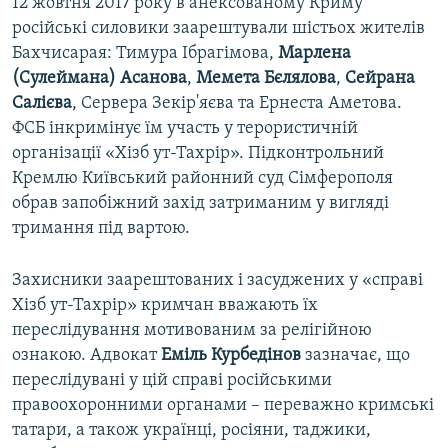
12 жовтня 2017 року в анексованому Криму
російські силовики заарештували шістьох жителів
Бахчисарая: Тимура Ібрагімова,
Марлена
(Сулеймана) Асанова
,
Мемета Бєлялова
,
Сейрана
Салієва
, Сервера Зекір'яєва та Ернеста Аметова.
ФСБ інкримінує їм участь у терористичній
організації «Хізб ут-Тахрір». Підконтрольний
Кремлю Київський районний суд Сімферополя
обрав запобіжний захід затриманим у вигляді
тримання під вартою.
Захисники заарештованих і засуджених у «справі
Хізб ут-Тахрір» кримчан вважають їх
переслідування мотивованим за релігійною
ознакою. Адвокат
Еміль Курбедінов
зазначає, що
переслідувані у цій справі російськими
правоохоронними органами – переважно кримські
татари, а також українці, росіяни, таджики,