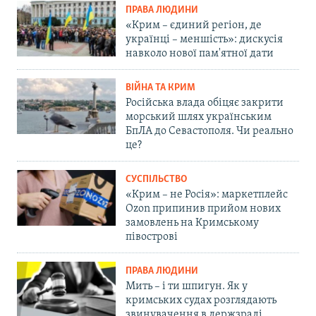
ПРАВА ЛЮДИНИ
«Крим – єдиний регіон, де
українці – меншість»: дискусія
навколо нової пам'ятної дати
ВІЙНА ТА КРИМ
Російська влада обіцяє закрити
морський шлях українським
БпЛА до Севастополя. Чи реально
це?
СУСПІЛЬСТВО
«Крим – не Росія»: маркетплейс
Ozon припинив прийом нових
замовлень на Кримському
півострові
ПРАВА ЛЮДИНИ
Мить – і ти шпигун. Як у
кримських судах розглядають
звинувачення в держзраді