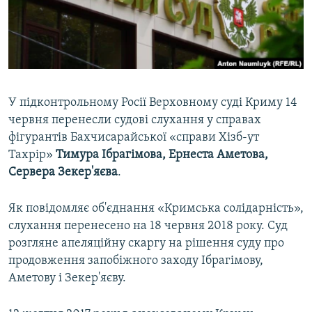
ВІДЕОУРОКИ «ELIFBE»
Русский
СВІДЧЕННЯ ОКУПАЦІЇ
Qırımtatar
УКРАЇНСЬКА ПРОБЛЕМА КРИМУ
ДОЛУЧАЙСЯ!
ІНФОГРАФІКА
У підконтрольному Росії Верховному суді Криму 14
червня перенесли судові слухання у справах
фігурантів Бахчисарайської «справи Хізб-ут
Усі сайти RFE/RL
Тахрір»
Тимура Ібрагімова, Ернеста Аметова,
Сервера Зекер'яєва
.
Як повідомляє об'єднання «Кримська солідарність»,
слухання перенесено на 18 червня 2018 року. Суд
розгляне апеляційну скаргу на рішення суду про
продовження запобіжного заходу Ібрагімову,
Аметову і Зекер'яєву.