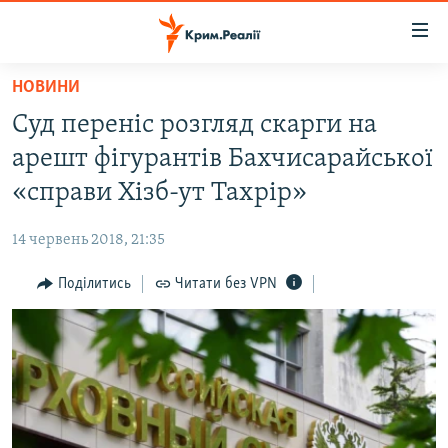
Доступність
посилання
Перейти
НОВИНИ
до
НОВИНИ
Суд переніс розгляд скарги на
основного
ВОДА.КРИМ
матеріалу
арешт фігурантів Бахчисарайської
ВІДЕО ТА ФОТО
Перейти
«справи Хізб-ут Тахрір»
до
ПОЛІТИКА
основної
14 червень 2018, 21:35
БЛОГИ
навігації
Перейти
Поділитись
Читати без VPN
ПОГЛЯД
до
ІНТЕРВ'Ю
пошуку
ВСЕ ЗА ДЕНЬ
СПЕЦПРОЕКТИ
ЯК ОБІЙТИ БЛОКУВАННЯ
ДЕПОРТАЦІЯ