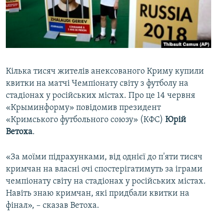
ВІДЕОУРОКИ «ELIFBE»
Русский
СВІДЧЕННЯ ОКУПАЦІЇ
Qırımtatar
УКРАЇНСЬКА ПРОБЛЕМА КРИМУ
ДОЛУЧАЙСЯ!
ІНФОГРАФІКА
Кілька тисяч жителів анексованого Криму купили
квитки на матчі Чемпіонату світу з футболу на
стадіонах у російських містах. Про це 14 червня
Усі сайти RFE/RL
«Крыминформу» повідомив президент
«Кримського футбольного союзу» (КФС)
Юрій
Ветоха
.
«За моїми підрахунками, від однієї до п'яти тисяч
кримчан на власні очі спостерігатимуть за іграми
чемпіонату світу на стадіонах у російських містах.
Навіть знаю кримчан, які придбали квитки на
фінал», – сказав Ветоха.