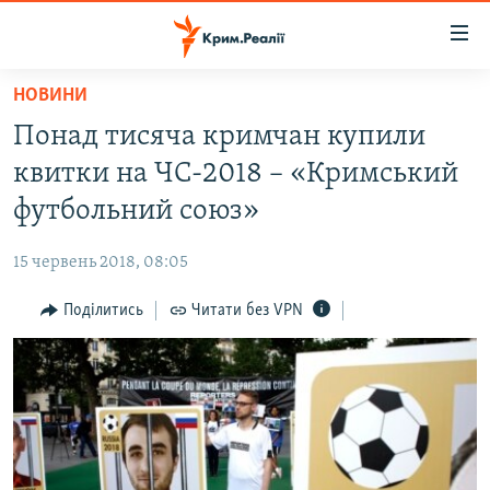
Доступність
посилання
Перейти
НОВИНИ
до
НОВИНИ
Понад тисяча кримчан купили
основного
ВОДА.КРИМ
матеріалу
квитки на ЧС-2018 – «Кримський
ВІДЕО ТА ФОТО
Перейти
футбольний союз»
до
ПОЛІТИКА
основної
15 червень 2018, 08:05
БЛОГИ
навігації
Перейти
Поділитись
Читати без VPN
ПОГЛЯД
до
ІНТЕРВ'Ю
пошуку
ВСЕ ЗА ДЕНЬ
СПЕЦПРОЕКТИ
ЯК ОБІЙТИ БЛОКУВАННЯ
ДЕПОРТАЦІЯ