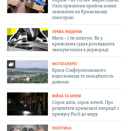
«Крим – не Росія»: маркетплейс
Ozon припинив прийом нових
замовлень на Кримському
півострові
ПРАВА ЛЮДИНИ
Мить – і ти шпигун. Як у
кримських судах розглядають
звинувачення в держзраді
ФОТОГАЛЕРЕЇ
Краса Сімферопольського
водосховища та занедбаність
довкола
ВІЙНА ТА КРИМ
Сорок днів, сорок ночей. Про
результати кримської операції з
примусу Росії до миру
ПОЛІТИКА