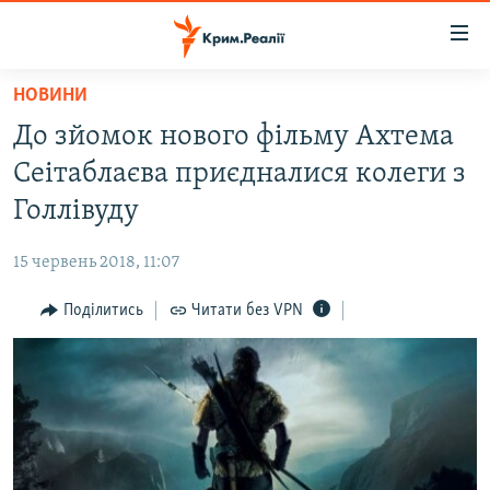
Доступність
посилання
Перейти
НОВИНИ
до
НОВИНИ
До зйомок нового фільму Ахтема
основного
ВОДА.КРИМ
матеріалу
Сеітаблаєва приєдналися колеги з
ВІДЕО ТА ФОТО
Перейти
Голлівуду
до
ПОЛІТИКА
основної
15 червень 2018, 11:07
БЛОГИ
навігації
Перейти
Поділитись
Читати без VPN
ПОГЛЯД
до
ІНТЕРВ'Ю
пошуку
ВСЕ ЗА ДЕНЬ
СПЕЦПРОЕКТИ
ЯК ОБІЙТИ БЛОКУВАННЯ
ДЕПОРТАЦІЯ