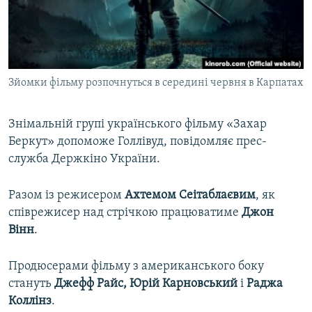
ВІДЕОУРОКИ «ELIFBE»
Русский
СВІДЧЕННЯ ОКУПАЦІЇ
Qırımtatar
УКРАЇНСЬКА ПРОБЛЕМА КРИМУ
Зйомки фільму розпочнуться в середині червня в Карпатах
ДОЛУЧАЙСЯ!
ІНФОГРАФІКА
Знімальній групі українського фільму «Захар
Беркут» допоможе Голлівуд, повідомляє прес-
Усі сайти RFE/RL
служба Держкіно України.
Разом із режисером
Ахтемом Сеітаблаєвим
, як
співрежисер над стрічкою працюватиме
Джон
Вінн
.
Продюсерами фільму з американського боку
стануть
Джефф Райс, Юрій Карновський
і
Раджа
Коллінз
.