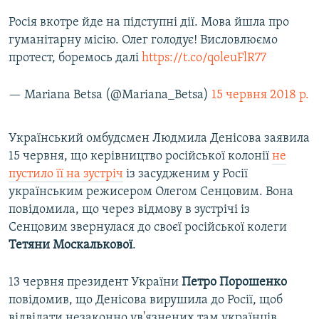
Росія вкотре йде на підступні дії. Мова йшла про
гуманітарну місію. Олег голодує! Висловлюємо
протест, боремось далі
https://t.co/qoleuFlR77
— Mariana Betsa (@Mariana_Betsa)
15 червня 2018 р.
Український омбудсмен Людмила Денісова заявила
15 червня, що керівництво російської колонії
не
пустило її на зустріч
із засудженим у Росії
українським режисером Олегом Сенцовим. Вона
повідомила, що через відмову в зустрічі із
Сенцовим звернулася до своєї російської колеги
Тетяни Москалькової
.
13 червня президент України
Петро Порошенко
повідомив, що Денісова вирушила до Росії, щоб
відвідати незаконно ув'язнених там українців.