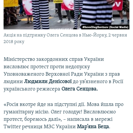
ВІДЕОУРОКИ «ELIFBE»
Русский
СВІДЧЕННЯ ОКУПАЦІЇ
Qırımtatar
УКРАЇНСЬКА ПРОБЛЕМА КРИМУ
Акція на підтримку Олега Сенцова в Нью-Йорку, 2 червня
ДОЛУЧАЙСЯ!
ІНФОГРАФІКА
2018 року
Міністерство закордонних справ України
Усі сайти RFE/RL
висловлює протест проти недопуску
Уповноваженого Верховної Ради України з прав
людини
Людмили Денісової
до ув’язненого в Росії
українського режисера
Олега Сенцова.
«Росія вкотре йде на підступні дії. Мова йшла про
гуманітарну місію. Олег голодує! Висловлюємо
протест, боремось далі», – написала в мережі
Twitter речниця МЗС України
Мар’яна Беца
.