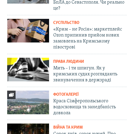
БпЛА до Севастополя. Чи реально
це?
СУСПІЛЬСТВО
«Крим – не Росія»: маркетплейс
Ozon припинив прийом нових
замовлень на Кримському
півострові
ПРАВА ЛЮДИНИ
Мить – і ти шпигун. Як у
кримських судах розглядають
звинувачення в держзраді
ФОТОГАЛЕРЕЇ
Краса Сімферопольського
водосховища та занедбаність
довкола
ВІЙНА ТА КРИМ