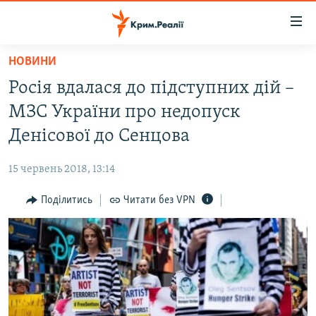
Доступність
посилання
Перейти
НОВИНИ
до
НОВИНИ
Росія вдалася до підступних дій –
основного
ВОДА.КРИМ
матеріалу
МЗС України про недопуск
ВІДЕО ТА ФОТО
Перейти
Денісової до Сенцова
до
ПОЛІТИКА
основної
15 червень 2018, 13:14
БЛОГИ
навігації
Перейти
Поділитись
Читати без VPN
ПОГЛЯД
до
ІНТЕРВ'Ю
пошуку
ВСЕ ЗА ДЕНЬ
СПЕЦПРОЕКТИ
ЯК ОБІЙТИ БЛОКУВАННЯ
ДЕПОРТАЦІЯ