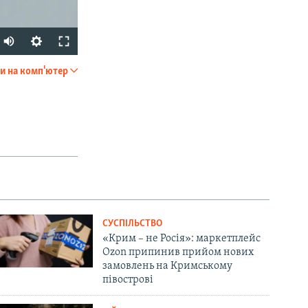
и на комп'ютер
SHARE
px
width
СУСПІЛЬСТВО
«Крим – не Росія»: маркетплейс
Ozon припинив прийом нових
замовлень на Кримському
півострові