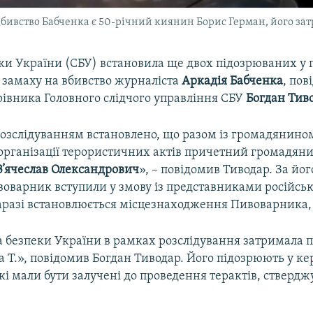
вбивство Бабченка є 50-річний киянин Борис Герман, його за
ки України (СБУ) встановила ще двох підозрюваних у 
ї замаху на вбивство журналіста
Аркадія Бабченка
, пов
рівника Головного слідчого управління СБУ
Богдан Тив
озслідуванням встановлено, що разом із громадянино
організації терористичних актів причетний громадян
’ячеслав Олександрович
», – повідомив Тиводар. За йо
воварник вступили у змову із представниками російсь
аразі встановлюється місцезнаходження Пивоварника,
 безпеки України в рамках розслідування затримала 
 Т.», повідомив Богдан Тиводар. Його підозрюють у ке
які мали бути залучені до проведення терактів, ствердж