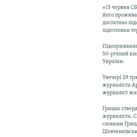
«13 червня С
його проживан
достатньо під
підготовки те
Підозрюваним 
50-річний ки
України.
Увечері 29 тр
журналіста А
журналіст жи
Грицак стверд
журналіста. 
словами Грица
Шевченківськ