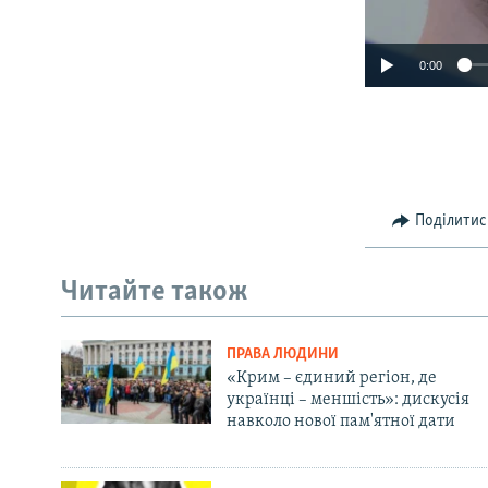
0:00
Поділитис
Читайте також
ПРАВА ЛЮДИНИ
«Крим – єдиний регіон, де
українці – меншість»: дискусія
навколо нової пам'ятної дати