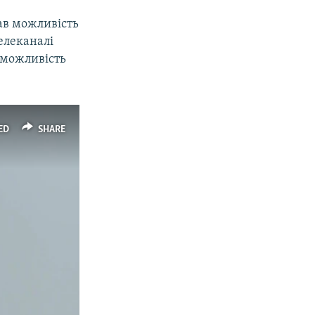
ав можливість
елеканалі
о можливість
ED
SHARE