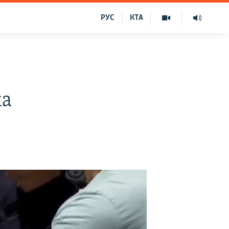
РУС
КТА
ка