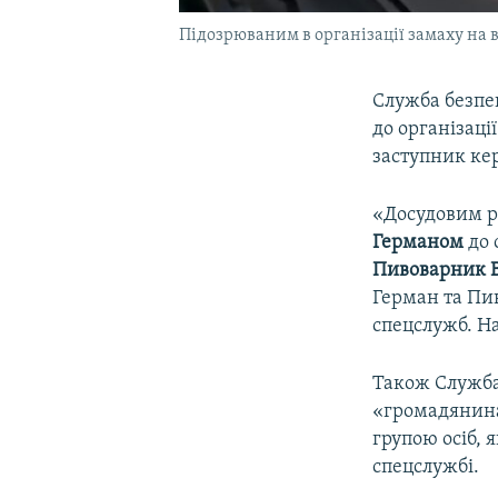
Підозрюваним в організації замаху на 
Служба безпе
до організаці
заступник ке
«Досудовим р
Германом
до 
Пивоварник В
Герман та Пи
спецслужб. Н
Також Служба
«громадянина
групою осіб, 
спецслужбі.