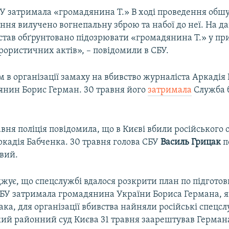
БУ затримала «громадянина Т.» В ході проведення обшу
ня вилучено вогнепальну зброю та набої до неї. На да
став обґрунтовано підозрювати «громадянина Т.» у пр
рористичних актів», – повідомили в СБУ.
в організації замаху на вбивство журналіста Аркадія 
янин Борис Герман. 30 травня його
затримала
Служба 
авня поліція повідомила, що в Києві вбили російського
ркадія Бабченка. 30 травня голова СБУ
Василь Грицак
п
вий.
жує, що спецслужбі вдалося розкрити план по підготов
СБУ затримала громадянина України Бориса Германа, як
ка, для організації вбивства найняли російські спецс
ий районний суд Києва 31 травня заарештував Германа 