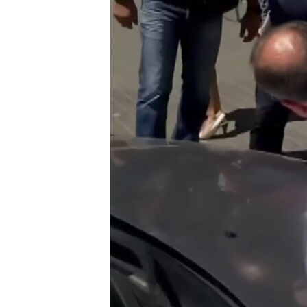
ВІДЕОУРОКИ «ELIFBE»
СВІДЧЕННЯ ОКУПАЦІЇ
УКРАЇНСЬКА ПРОБЛЕМА КРИМУ
ІНФОГРАФІКА