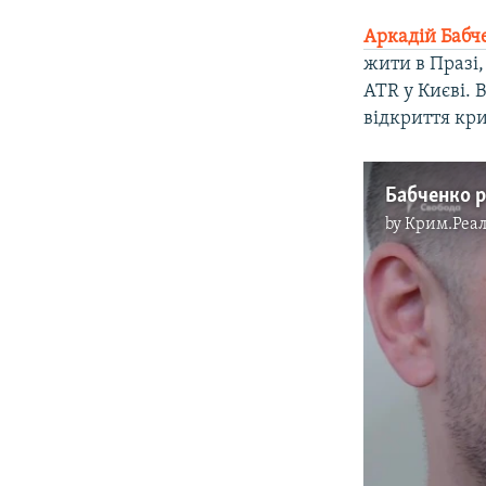
Аркадій Бабч
жити в Празі
ATR у Києві. 
відкриття кр
by
Крим.Реал