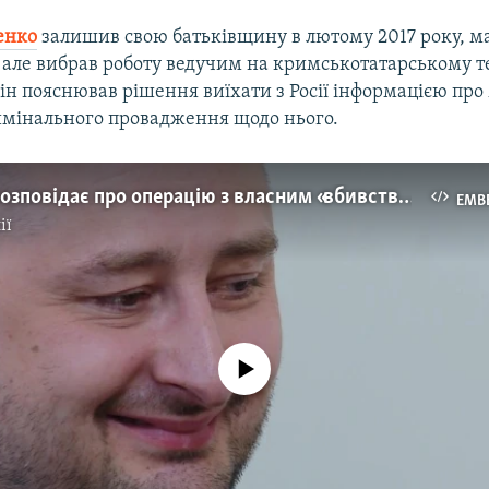
енко
залишив свою батьківщину в лютому 2017 року, м
, але вибрав роботу ведучим на кримськотатарському т
Він пояснював рішення виїхати з Росії інформацією пр
имінального провадження щодо нього.
Бабченко розповідає про операцію з власним «вбивством» (відео)
EMB
ії
No media source currently available