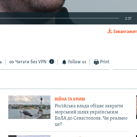
2:37
Завантажит
EMBED
ь
Читати без VPN
Follow us
Print
ВІЙНА ТА КРИМ
Російська влада обіцяє закрити
морський шлях українським
БпЛА до Севастополя. Чи реально
це?