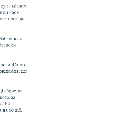
ку за місцем
ний час є
ичетності до
Бабченка є
безпеки
 опозиційного
овідомив, що
ці вбивства
ого, за
лужби.
на 60 діб.