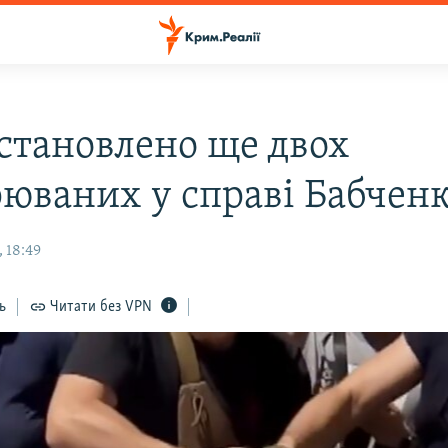
встановлено ще двох
рюваних у справі Бабчен
 18:49
ь
Читати без VPN