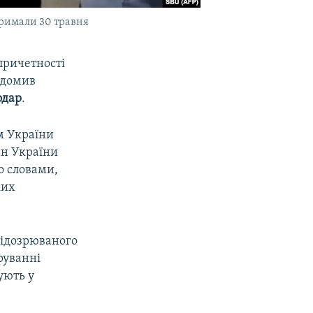
тримали 30 травня
причетності
ідомив
одар
.
м України
ин України
го словами,
ких
підозрюваного
руванні
ують у