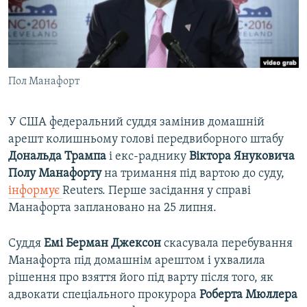
ВІДЕОУРОКИ «ELIFBE»
Русский
СВІДЧЕННЯ ОКУПАЦІЇ
Qırımtatar
УКРАЇНСЬКА ПРОБЛЕМА КРИМУ
Пол Манафорт
ДОЛУЧАЙСЯ!
ІНФОГРАФІКА
У США федеральний суддя замінив домашній
арешт колишньому голові передвиборного штабу
Усі сайти RFE/RL
Дональда Трампа
і екс-раднику
Віктора Януковича
Полу Манафорту
на тримання під вартою до суду,
інформує
Reuters. Перше засідання у справі
Манафорта заплановано на 25 липня.
Суддя
Емі Берман Джексон
скасувала перебування
Манафорта під домашнім арештом і ухвалила
рішення про взяття його під варту після того, як
адвокати спеціального прокурора
Роберта Мюллера