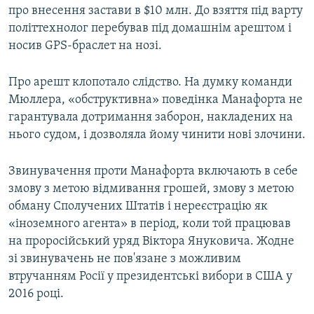
про внесення застави в $10 млн. До взяття під варту
політтехнолог перебував під домашнім арештом і
носив GPS-браслет на нозі.
Про арешт клопотало слідство. На думку команди
Мюллера, «обструктивна» поведінка Манафорта не
гарантувала дотримання заборон, накладених на
нього судом, і дозволяла йому чинити нові злочини.
Звинувачення проти Манафорта включають в себе
змову з метою відмивання грошей, змову з метою
обману Сполучених Штатів і нереєстрацію як
«іноземного агента» в період, коли той працював
на проросійський уряд Віктора Януковича. Жодне
зі звинувачень не пов'язане з можливим
втручанням Росії у президентські вибори в США у
2016 році.