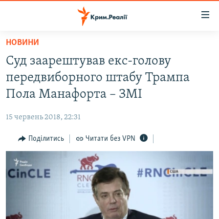
Доступність
посилання
Перейти
НОВИНИ
до
НОВИНИ
Суд заарештував екс-голову
основного
ВОДА.КРИМ
матеріалу
передвиборного штабу Трампа
ВІДЕО ТА ФОТО
Перейти
Пола Манафорта – ЗМІ
до
ПОЛІТИКА
основної
15 червень 2018, 22:31
БЛОГИ
навігації
Перейти
Поділитись
Читати без VPN
ПОГЛЯД
до
ІНТЕРВ'Ю
пошуку
ВСЕ ЗА ДЕНЬ
СПЕЦПРОЕКТИ
ЯК ОБІЙТИ БЛОКУВАННЯ
ДЕПОРТАЦІЯ