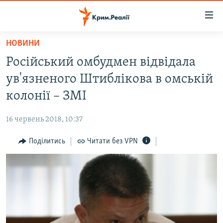
Доступність
посилання
Перейти
НОВИНИ
до
НОВИНИ
Російський омбудмен відвідала
основного
ВОДА.КРИМ
матеріалу
ув'язненого Штиблікова в омській
ВІДЕО ТА ФОТО
Перейти
колонії – ЗМІ
до
ПОЛІТИКА
основної
16 червень 2018, 10:37
БЛОГИ
навігації
Перейти
Поділитись
Читати без VPN
ПОГЛЯД
до
ІНТЕРВ'Ю
пошуку
ВСЕ ЗА ДЕНЬ
СПЕЦПРОЕКТИ
ЯК ОБІЙТИ БЛОКУВАННЯ
ДЕПОРТАЦІЯ