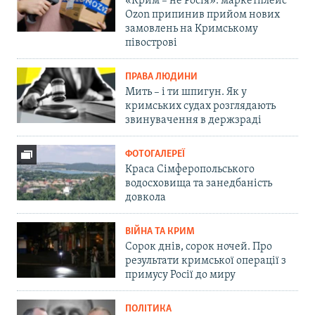
«Крим – не Росія»: маркетплейс
Ozon припинив прийом нових
замовлень на Кримському
півострові
ПРАВА ЛЮДИНИ
Мить – і ти шпигун. Як у
кримських судах розглядають
звинувачення в держзраді
ФОТОГАЛЕРЕЇ
Краса Сімферопольського
водосховища та занедбаність
довкола
ВІЙНА ТА КРИМ
Сорок днів, сорок ночей. Про
результати кримської операції з
примусу Росії до миру
ПОЛІТИКА