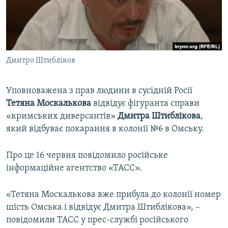
ВІДЕОУРОКИ «ELIFBE»
Русский
СВІДЧЕННЯ ОКУПАЦІЇ
Qırımtatar
УКРАЇНСЬКА ПРОБЛЕМА КРИМУ
Дмитро Штибліков
ДОЛУЧАЙСЯ!
ІНФОГРАФІКА
Уповноважена з прав людини в сусідній Росії
Тетяна Москалькова
відвідує фігуранта справи
Усі сайти RFE/RL
«кримських диверсантів»
Дмитра Штиблікова
,
який відбуває покарання в колонії №6 в Омську.
Про це 16 червня повідомило російське
інформаційне агентство «ТАСС».
«Тетяна Москалькова вже прибула до колонії номер
шість Омська і відвідує Дмитра Штиблікова», –
повідомили ТАСС у прес-службі російського