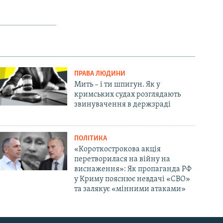
ПРАВА ЛЮДИНИ
Мить – і ти шпигун. Як у
кримських судах розглядають
звинувачення в держзраді
ПОЛІТИКА
«Короткострокова акція
перетворилася на війну на
виснаження»: Як пропаганда РФ
у Криму пояснює невдачі «СВО»
та залякує «мінними атаками»