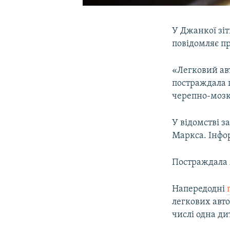
У Джанкої зіт
повідомляє п
«Легковий авт
постраждала 
черепно-мозко
У відомстві з
Маркса. Інфор
Постраждала ж
Напередодні
легкових авто
числі одна ди