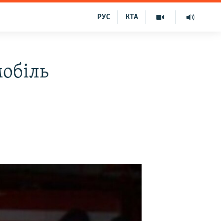
РУС
КТА
мобіль