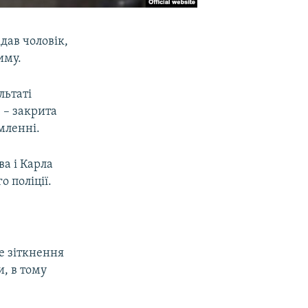
дав чоловік,
иму.
льтаті
 – закрита
мленні.
ва і Карла
 поліції.
ве зіткнення
и, в тому