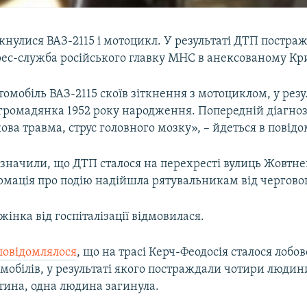
кнулися ВАЗ-2115 і мотоцикл. У результаті ДТП постраж
рес-служба російського главку МНС в анексованому Кр
омобіль ВАЗ-2115 скоїв зіткнення з мотоциклом, у резу
громадянка 1952 року народження. Попередній діагноз
ва травма, струс головного мозку», – йдеться в повідо
азначили, що ДТП сталося на перехресті вулиць Жовтне
мація про подію надійшла рятувальникам від чергового
інка від госпіталізації відмовилася.
повідомлялося
, що на трасі Керч-Феодосія сталося лобо
мобілів, у результаті якого постраждали чотири людин
тина, одна людина загинула.