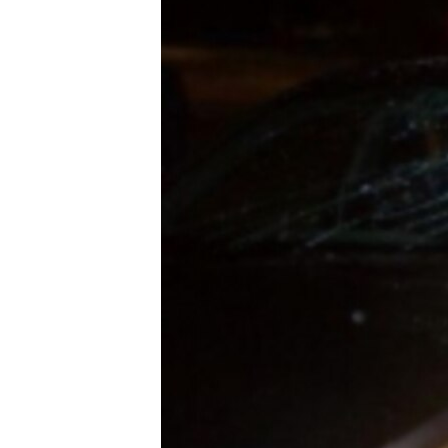
ВІДЕОУРОКИ «ELIFBE»
СВІДЧЕННЯ ОКУПАЦІЇ
УКРАЇНСЬКА ПРОБЛЕМА КРИМУ
ІНФОГРАФІКА