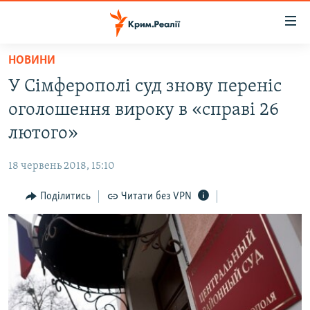
Доступність
посилання
Перейти
НОВИНИ
до
НОВИНИ
У Сімферополі суд знову переніс
основного
ВОДА.КРИМ
матеріалу
оголошення вироку в «справі 26
ВІДЕО ТА ФОТО
Перейти
лютого»
до
ПОЛІТИКА
основної
18 червень 2018, 15:10
БЛОГИ
навігації
Перейти
Поділитись
Читати без VPN
ПОГЛЯД
до
ІНТЕРВ'Ю
пошуку
ВСЕ ЗА ДЕНЬ
СПЕЦПРОЕКТИ
ЯК ОБІЙТИ БЛОКУВАННЯ
ДЕПОРТАЦІЯ