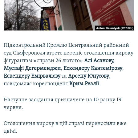
ВІДЕОУРОКИ «ELIFBE»
Русский
СВІДЧЕННЯ ОКУПАЦІЇ
Qırımtatar
УКРАЇНСЬКА ПРОБЛЕМА КРИМУ
ДОЛУЧАЙСЯ!
ІНФОГРАФІКА
Підконтрольний Кремлю Центральний районний
суд Сімферополя втретє переніс оголошення вироку
фігурантам «справи 26 лютого»
Алі Асанову,
Усі сайти RFE/RL
Мустафі Дегерменджи
,
Ескендеру Кантемірову
,
Ескендеру Емірвалієву
та
Арсену Юнусову
,
повідомляє кореспондент
Крим.Реалії
.
Наступне засідання призначене на 10 ранку 19
червня.
Оголошення вироку в цій справі переносили вже
двічі.