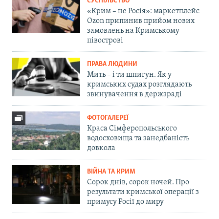
СУСПІЛЬСТВО
«Крим – не Росія»: маркетплейс
Ozon припинив прийом нових
замовлень на Кримському
півострові
ПРАВА ЛЮДИНИ
Мить – і ти шпигун. Як у
кримських судах розглядають
звинувачення в держзраді
ФОТОГАЛЕРЕЇ
Краса Сімферопольського
водосховища та занедбаність
довкола
ВІЙНА ТА КРИМ
Сорок днів, сорок ночей. Про
результати кримської операції з
примусу Росії до миру