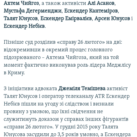
Ахтем Чийгоз
, а також активісти
Алі Асанов
,
Мустафа Дегерменджи
,
Ескендер Кантеміров
,
Талят Юнусов
,
Ескендер Емірвалієв
,
Арсен Юнусов
і
Ескендер Небієв
.
Пізніше суд розділив «справу 26 лютого» на дві:
відокремивши в окремий процес головного
підозрюваного – Ахтема Чийгоза, який на той
момент фактично виконував роль лідера Меджлісу
в Криму.
З ініціативи адвоката
Джеміля Темішева
активіст
Талят Юнусов і оператор телеканалу ATR Ескендер
Небієв пішли на угоду зі слідством і визнали
провину з умовою, що їхні свідчення не
служитимуть доказом у справах інших фігурантів
«справи 26 лютого». У грудні 2015 року Талята
Юнусова засудили до 3,5 років умовно, а Ескендера