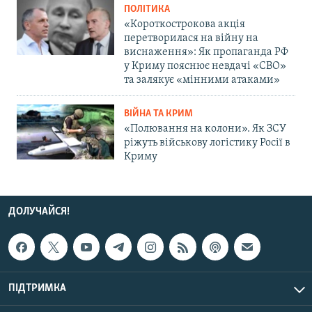
ПОЛІТИКА
«Короткострокова акція
перетворилася на війну на
виснаження»: Як пропаганда РФ
у Криму пояснює невдачі «СВО»
та залякує «мінними атаками»
ВІЙНА ТА КРИМ
«Полювання на колони». Як ЗСУ
ріжуть військову логістику Росії в
Криму
ДОЛУЧАЙСЯ!
ПІДТРИМКА