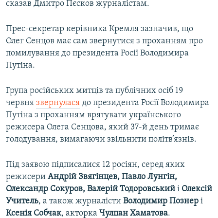
сказав Дмитро Пєсков журналістам.
Прес-секретар керівника Кремля зазначив, що
Олег Сенцов має сам звернутися з проханням про
помилування до президента Росії Володимира
Путіна.
Група російських митців та публічних осіб 19
червня
звернулася
до президента Росії Володимира
Путіна з проханням врятувати українського
режисера Олега Сенцова, який 37-й день тримає
голодування, вимагаючи звільнити політв’язнів.
Під заявою підписалися 12 росіян, серед яких
режисери
Андрій Звягінцев, Павло Лунгін,
Олександр Сокуров, Валерій Тодоровський
і
Олексій
Учитель
, а також журналісти
Володимир Познер
і
Ксенія Собчак
, акторка
Чулпан Хаматова
.