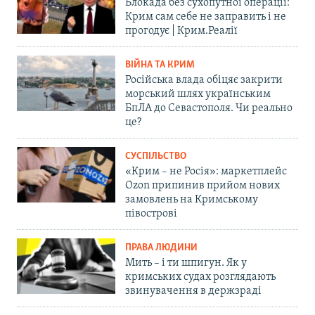
Блокада без сухопутної операції:
Крим сам себе не заправить і не
прогодує | Крим.Реалії
ВІЙНА ТА КРИМ
Російська влада обіцяє закрити
морський шлях українським
БпЛА до Севастополя. Чи реально
це?
СУСПІЛЬСТВО
«Крим – не Росія»: маркетплейс
Ozon припинив прийом нових
замовлень на Кримському
півострові
ПРАВА ЛЮДИНИ
Мить – і ти шпигун. Як у
кримських судах розглядають
звинувачення в держзраді