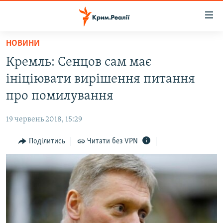
Доступність
посилання
Перейти
НОВИНИ
до
НОВИНИ
Кремль: Сенцов сам має
основного
ВОДА.КРИМ
матеріалу
ініціювати вирішення питання
ВІДЕО ТА ФОТО
Перейти
про помилування
до
ПОЛІТИКА
основної
19 червень 2018, 15:29
БЛОГИ
навігації
Перейти
Поділитись
Читати без VPN
ПОГЛЯД
до
ІНТЕРВ'Ю
пошуку
ВСЕ ЗА ДЕНЬ
СПЕЦПРОЕКТИ
ЯК ОБІЙТИ БЛОКУВАННЯ
ДЕПОРТАЦІЯ