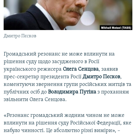
ВІДЕОУРОКИ «ELIFBE»
Русский
СВІДЧЕННЯ ОКУПАЦІЇ
Qırımtatar
УКРАЇНСЬКА ПРОБЛЕМА КРИМУ
Дмитро Пєсков
ДОЛУЧАЙСЯ!
ІНФОГРАФІКА
Громадський резонанс не може вплинути на
рішення суду щодо засудженого в Росії
Усі сайти RFE/RL
українського режисера
Олега Сенцова
, заявив
прес-секретар президента Росії
Дмитро Пєсков
,
коментуючи звернення групи російських митців та
публічних осіб до
Володимира Путіна
з проханням
звільнити Олега Сенцова.
«Резонанс громадський жодним чином не може
вплинути на рішення суду Російської Федерації, яке
набуло чинності. Це абсолютно різні виміри», –