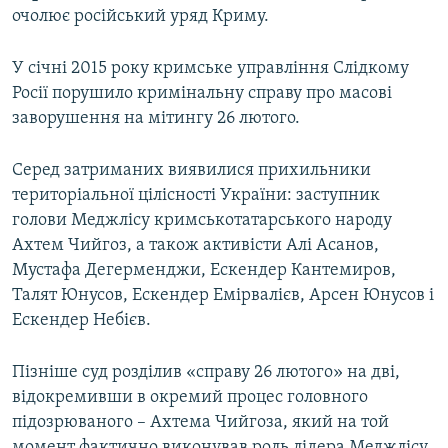
очолює російський уряд Криму.
У січні 2015 року кримське управління Слідкому
Росії порушило кримінальну справу про масові
заворушення на мітингу 26 лютого.
Серед затриманих виявилися прихильники
територіальної цілісності України: заступник
голови Меджлісу кримськотатарського народу
Ахтем Чийгоз, а також активісти Алі Асанов,
Мустафа Дегерменджи, Ескендер Кантемиров,
Талят Юнусов, Ескендер Емірвалієв, Арсен Юнусов і
Ескендер Небієв.
Пізніше суд розділив «справу 26 лютого» на дві,
відокремивши в окремий процес головного
підозрюваного – Ахтема Чийгоза, який на той
момент фактично виконував роль лідера Меджлісу