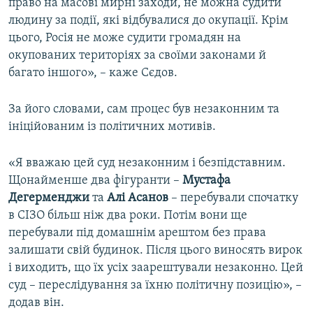
право на масові мирні заходи, не можна судити
людину за події, які відбувалися до окупації. Крім
цього, Росія не може судити громадян на
окупованих територіях за своїми законами й
багато іншого», – каже Сєдов.
За його словами, сам процес був незаконним та
ініційованим із політичних мотивів.
«Я вважаю цей суд незаконним і безпідставним.
Щонайменше два фігуранти –​
Мустафа
Дегерменджи
та
Алі Асанов
–​ перебували спочатку
в СІЗО більш ніж два роки. Потім вони ще
перебували під домашнім арештом без права
залишати свій будинок. Після цього виносять вирок
і виходить, що їх усіх заарештували незаконно. Цей
суд – переслідування за їхню політичну позицію», –
додав він.