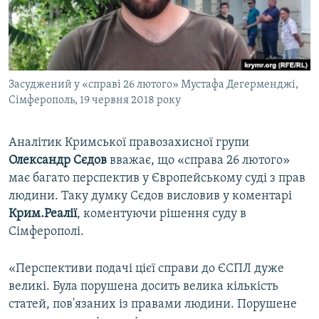
ВІДЕОУРОКИ «ELIFBE»
Русский
СВІДЧЕННЯ ОКУПАЦІЇ
Qırımtatar
УКРАЇНСЬКА ПРОБЛЕМА КРИМУ
Засуджений у «справі 26 лютого» Мустафа Дегерменджі,
ДОЛУЧАЙСЯ!
ІНФОГРАФІКА
Сімферополь, 19 червня 2018 року
Аналітик Кримської правозахисної групи
Усі сайти RFE/RL
Олександр Сєдов
вважає, що «справа 26 лютого»
має багато перспектив у Європейському суді з прав
людини. Таку думку Сєдов висловив у коментарі
Крим.Реалії
, коментуючи рішення суду в
Сімферополі.
«Перспективи подачі цієї справи до ЄСПЛ дуже
великі. Була порушена досить велика кількість
статей, пов'язаних із правами людини. Порушене