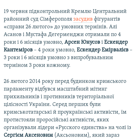
19 червня підконтрольний Кремлю Центральний
районний суд Сімферополя
засудив
фігурантів
«справи 26 лютого» до умовних термінів. Алі
Асанов і Мустафа Дегерменджи отримали по 4
роки і 6 місяців умовно,
Арсен Юнусов
і
Ескендер
Кантеміров
– 4 роки умовно,
Ескендер Емірвалієв
–
3 роки і 6 місяців умовно з випробувальним
терміном 3 роки кожному.
26 лютого 2014 року перед будинком кримського
парламенту відбувся масштабний мітинг
прихильників і противників територіальної
цілісності України. Серед перших були
кримськотатарські й проукраїнські активісти, їм
протистояли проросійські активісти, яких
організували лідери «Русского единства» на чолі із
Сергієм Аксеновим
(Аксьоновим), який зараз