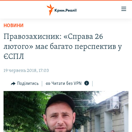
Доступність
посилання
Перейти
НОВИНИ
до
НОВИНИ
Правозахисник: «Справа 26
основного
ВОДА.КРИМ
матеріалу
лютого» має багато перспектив у
ВІДЕО ТА ФОТО
Перейти
ЄСПЛ
до
ПОЛІТИКА
основної
19 червень 2018, 17:03
БЛОГИ
навігації
Перейти
Поділитись
Читати без VPN
ПОГЛЯД
до
ІНТЕРВ'Ю
пошуку
ВСЕ ЗА ДЕНЬ
СПЕЦПРОЕКТИ
ЯК ОБІЙТИ БЛОКУВАННЯ
ДЕПОРТАЦІЯ