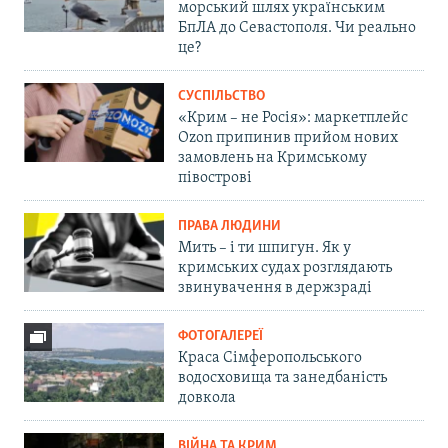
морський шлях українським
БпЛА до Севастополя. Чи реально
це?
СУСПІЛЬСТВО
«Крим – не Росія»: маркетплейс
Ozon припинив прийом нових
замовлень на Кримському
півострові
ПРАВА ЛЮДИНИ
Мить – і ти шпигун. Як у
кримських судах розглядають
звинувачення в держзраді
ФОТОГАЛЕРЕЇ
Краса Сімферопольського
водосховища та занедбаність
довкола
ВІЙНА ТА КРИМ