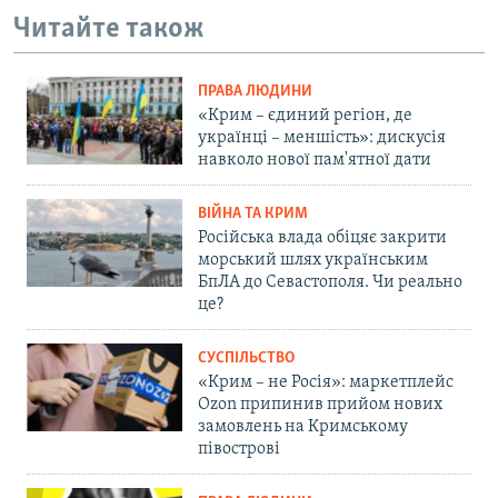
Читайте також
ПРАВА ЛЮДИНИ
«Крим – єдиний регіон, де
українці – меншість»: дискусія
навколо нової пам'ятної дати
ВІЙНА ТА КРИМ
Російська влада обіцяє закрити
морський шлях українським
БпЛА до Севастополя. Чи реально
це?
СУСПІЛЬСТВО
«Крим – не Росія»: маркетплейс
Ozon припинив прийом нових
замовлень на Кримському
півострові