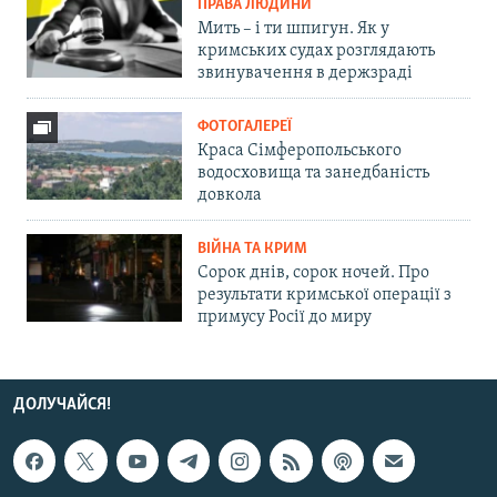
ПРАВА ЛЮДИНИ
Мить – і ти шпигун. Як у
кримських судах розглядають
звинувачення в держзраді
ФОТОГАЛЕРЕЇ
Краса Сімферопольського
водосховища та занедбаність
довкола
ВІЙНА ТА КРИМ
Сорок днів, сорок ночей. Про
результати кримської операції з
примусу Росії до миру
ДОЛУЧАЙСЯ!