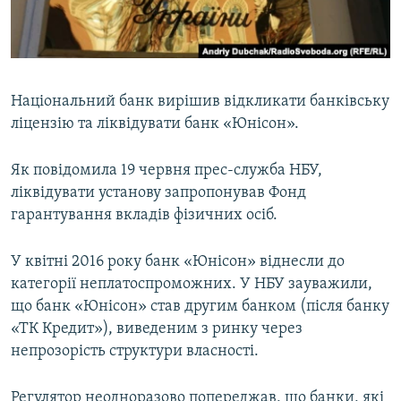
ВІДЕОУРОКИ «ELIFBE»
Русский
СВІДЧЕННЯ ОКУПАЦІЇ
Qırımtatar
УКРАЇНСЬКА ПРОБЛЕМА КРИМУ
Національний банк вирішив відкликати банківську
ДОЛУЧАЙСЯ!
ІНФОГРАФІКА
ліцензію та ліквідувати банк «Юнісон».
Як повідомила 19 червня прес-служба НБУ,
ліквідувати установу запропонував Фонд
Усі сайти RFE/RL
гарантування вкладів фізичних осіб.
У квітні 2016 року банк «Юнісон» віднесли до
категорії неплатоспроможних. У НБУ зауважили,
що банк «Юнісон» став другим банком (після банку
«ТК Кредит»), виведеним з ринку через
непрозорість структури власності.
Регулятор неодноразово попереджав, що банки, які