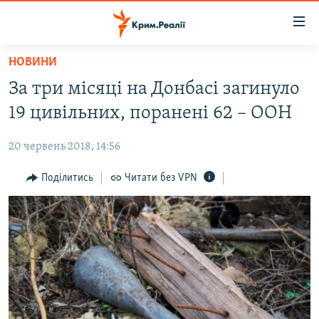
Доступність
посилання
Перейти
НОВИНИ
до
НОВИНИ
За три місяці на Донбасі загинуло
основного
ВОДА.КРИМ
матеріалу
19 цивільних, поранені 62 – ООН
ВІДЕО ТА ФОТО
Перейти
до
20 червень 2018, 14:56
ПОЛІТИКА
основної
БЛОГИ
Поділитись
Читати без VPN
навігації
Перейти
ПОГЛЯД
до
ІНТЕРВ'Ю
пошуку
ВСЕ ЗА ДЕНЬ
СПЕЦПРОЕКТИ
ЯК ОБІЙТИ БЛОКУВАННЯ
ДЕПОРТАЦІЯ