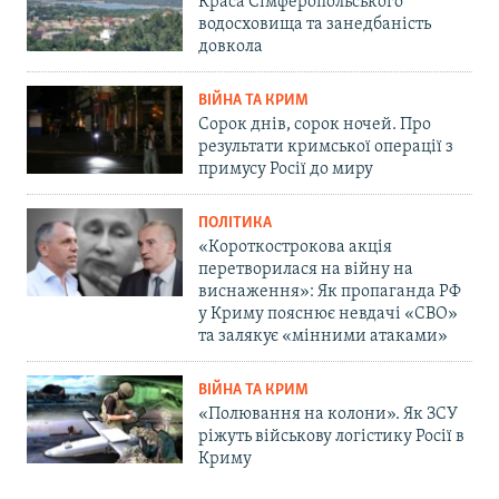
Краса Сімферопольського
водосховища та занедбаність
довкола
ВІЙНА ТА КРИМ
Сорок днів, сорок ночей. Про
результати кримської операції з
примусу Росії до миру
ПОЛІТИКА
«Короткострокова акція
перетворилася на війну на
виснаження»: Як пропаганда РФ
у Криму пояснює невдачі «СВО»
та залякує «мінними атаками»
ВІЙНА ТА КРИМ
«Полювання на колони». Як ЗСУ
ріжуть військову логістику Росії в
Криму