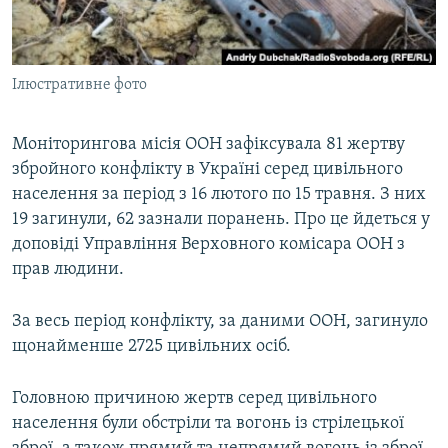
ВІДЕОУРОКИ «ELIFBE»
Русский
СВІДЧЕННЯ ОКУПАЦІЇ
Qırımtatar
Ілюстративне фото
УКРАЇНСЬКА ПРОБЛЕМА КРИМУ
ДОЛУЧАЙСЯ!
ІНФОГРАФІКА
Моніторингова місія ООН зафіксувала 81 жертву
збройного конфлікту в Україні серед цивільного
населення за період з 16 лютого по 15 травня. З них
Усі сайти RFE/RL
19 загинули, 62 зазнали поранень. Про це йдеться у
доповіді Управління Верховного комісара ООН з
прав людини.
За весь період конфлікту, за даними ООН, загинуло
щонайменше 2725 цивільних осіб.
Головною причиною жертв серед цивільного
населення були обстріли та вогонь із стрілецької