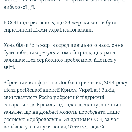
зброї, а також прямий та непрямий вогонь із зброї
вибухової дії.
В ООН підкреслюють, що 33 жертви могли бути
спричинені діями української влади.
Хоча більшість жертв серед цивільного населення
були побічним результатом обстрілів, ці втрати
залишаються серйозною проблемою, йдеться у
звіті.
Збройний конфлікт на Донбасі триває від 2014 року
після російської анексії Криму. Україна і Захід
звинувачують Росію у збройній підтримці
сепаратистів. Кремль відкидає ці звинувачення і
заявляє, що на Донбасі можуть перебувати лише
російські «добровольці». За даними ООН, за час
конфлікту загинули понад 10 тисяч людей.