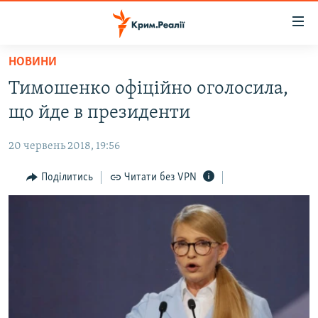
Доступність
посилання
Перейти
НОВИНИ
до
НОВИНИ
Тимошенко офіційно оголосила,
основного
ВОДА.КРИМ
матеріалу
що йде в президенти
ВІДЕО ТА ФОТО
Перейти
до
20 червень 2018, 19:56
ПОЛІТИКА
основної
БЛОГИ
Поділитись
Читати без VPN
навігації
Перейти
ПОГЛЯД
до
ІНТЕРВ'Ю
пошуку
ВСЕ ЗА ДЕНЬ
СПЕЦПРОЕКТИ
ЯК ОБІЙТИ БЛОКУВАННЯ
ДЕПОРТАЦІЯ