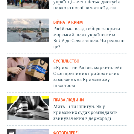
українці – меншість»: дискусія
навколо нової пам'ятної дати
ВІЙНА ТА КРИМ
Російська влада обіцяє закрити
морський шлях українським
БпЛА до Севастополя. Чи реально
це?
СУСПІЛЬСТВО
«Крим – не Росія»: маркетплейс
Ozon припинив прийом нових
замовлень на Кримському
півострові
ПРАВА ЛЮДИНИ
Мить – і ти шпигун. Як у
кримських судах розглядають
звинувачення в держзраді
ФОТОГАЛЕРЕЇ