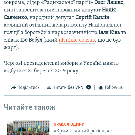
зокрема, лідер «Радикальної партії»
Олег Ляшко
,
нині заарештований народний депутат
Надія
Савченко
, народний депутат
Сергій Каплін
,
колишній очільник департаменту Національної
поліції з боротьби з наркозлочинністю
Ілля Ківа
та
співак
Іво Бобул
(який
пізніше сказав
, що це був
жарт).
Чергові президентські вибори в Україні мають
відбутися 31 березня 2019 року.
Поділитись
Читати без VPN
Follow us
Читайте також
ПРАВА ЛЮДИНИ
«Крим – єдиний регіон, де