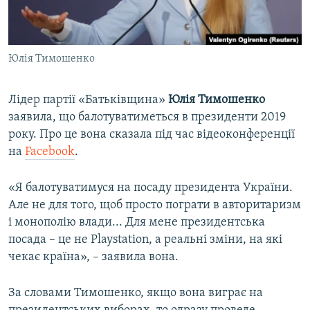
ВІДЕОУРОКИ «ELIFBE»
Русский
СВІДЧЕННЯ ОКУПАЦІЇ
Qırımtatar
Юлія Тимошенко
УКРАЇНСЬКА ПРОБЛЕМА КРИМУ
ДОЛУЧАЙСЯ!
ІНФОГРАФІКА
Лідер партії «Батьківщина»
Юлія Тимошенко
заявила, що балотуватиметься в президенти 2019
року. Про це вона сказала під час відеоконференції
Усі сайти RFE/RL
на
Facebook
.
«Я балотуватимуся на посаду президента України.
Але не для того, щоб просто пограти в авторитаризм
і монополію влади... Для мене президентська
посада – це не Playstation, а реальні зміни, на які
чекає країна», – заявила вона.
За словами Тимошенко, якщо вона виграє на