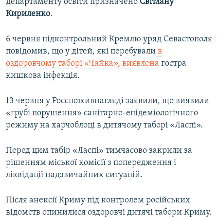
департаменту освіти призначено
Світлану
Кириленко
.
6 червня підконтрольний Кремлю уряд Севастополя
повідомив, що у дітей, які перебували
в
оздоровчому таборі «Чайка», виявлена
гостра
кишкова інфекція.
13 червня у Росспоживнагляді заявили, що виявили
«грубі порушення» санітарно-епідеміологічного
режиму на харчоблоці в дитячому таборі «Ласпі».
Перед цим табір «Ласпі» тимчасово закрили за
рішенням міської комісії з попередження і
ліквідації надзвичайних ситуацій.
Після анексії Криму під контролем російських
відомств опинилися оздоровчі дитячі табори Криму.