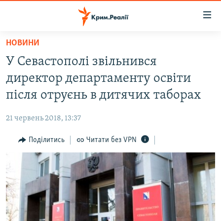
Доступність
посилання
Перейти
НОВИНИ
до
НОВИНИ
У Севастополі звільнився
основного
ВОДА.КРИМ
матеріалу
директор департаменту освіти
ВІДЕО ТА ФОТО
Перейти
після отруєнь в дитячих таборах
до
ПОЛІТИКА
основної
21 червень 2018, 13:37
БЛОГИ
навігації
Перейти
Поділитись
Читати без VPN
ПОГЛЯД
до
ІНТЕРВ'Ю
пошуку
ВСЕ ЗА ДЕНЬ
СПЕЦПРОЕКТИ
ЯК ОБІЙТИ БЛОКУВАННЯ
ДЕПОРТАЦІЯ