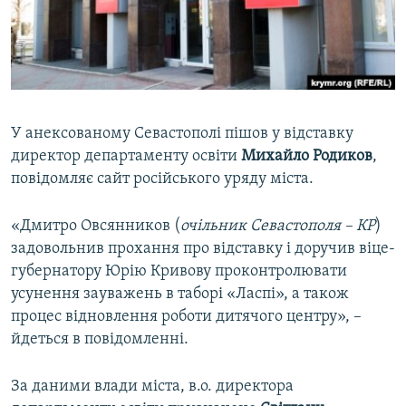
ВІДЕОУРОКИ «ELIFBE»
Русский
СВІДЧЕННЯ ОКУПАЦІЇ
Qırımtatar
УКРАЇНСЬКА ПРОБЛЕМА КРИМУ
ДОЛУЧАЙСЯ!
ІНФОГРАФІКА
У анексованому Севастополі пішов у відставку
директор департаменту освіти
Михайло Родиков
,
повідомляє сайт російського уряду міста.
Усі сайти RFE/RL
«Дмитро Овсянников (
очільник Севастополя – КР
)
задовольнив прохання про відставку і доручив віце-
губернатору Юрію Кривову проконтролювати
усунення зауважень в таборі «Ласпі», а також
процес відновлення роботи дитячого центру», –
йдеться в повідомленні.
За даними влади міста, в.о. директора