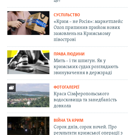
це?
СУСПІЛЬСТВО
«Крим – не Росія»: маркетплейс
Ozon припинив прийом нових
замовлень на Кримському
півострові
ПРАВА ЛЮДИНИ
Мить – і ти шпигун. Як у
кримських судах розглядають
звинувачення в держзраді
ФОТОГАЛЕРЕЇ
Краса Сімферопольського
водосховища та занедбаність
довкола
ВІЙНА ТА КРИМ
Сорок днів, сорок ночей. Про
результати кримської операції з