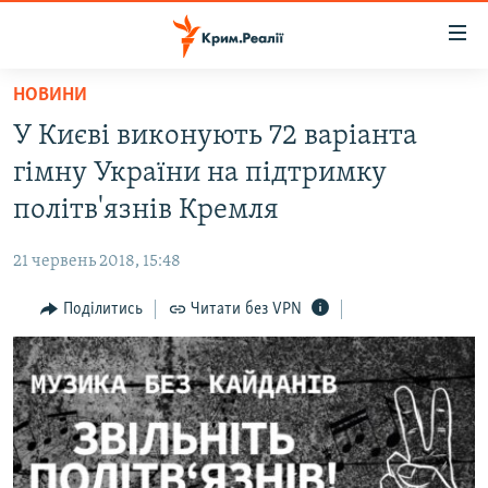
Доступність
посилання
Перейти
НОВИНИ
до
НОВИНИ
У Києві виконують 72 варіанта
основного
ВОДА.КРИМ
матеріалу
гімну України на підтримку
ВІДЕО ТА ФОТО
Перейти
політв'язнів Кремля
до
ПОЛІТИКА
основної
21 червень 2018, 15:48
БЛОГИ
навігації
Перейти
Поділитись
Читати без VPN
ПОГЛЯД
до
ІНТЕРВ'Ю
пошуку
ВСЕ ЗА ДЕНЬ
СПЕЦПРОЕКТИ
ЯК ОБІЙТИ БЛОКУВАННЯ
ДЕПОРТАЦІЯ