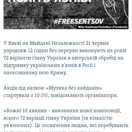
ВІДЕОУРОКИ «ELIFBE»
Русский
СВІДЧЕННЯ ОКУПАЦІЇ
Qırımtatar
УКРАЇНСЬКА ПРОБЛЕМА КРИМУ
ДОЛУЧАЙСЯ!
ІНФОГРАФІКА
У Києві на Майдані Незалежності 21 червня
упродовж 12 годин без перерви виконують на роялі
72 варіанти гімну України в авторській обробці на
Усі сайти RFE/RL
підтримку українських в'язнів в Росії і
анексованому нею Криму.
Акція під назвою «Музика без кайданів»
стартувала о 10:00, повідомляють організатори.
«Кожні 10 хвилин – виконання нової композиції,
всього 72 варіації гімну України (за кількістю
ув'язнених). Це посвячення людям, які перебувають