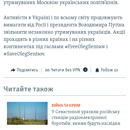
утримуваних Москвою українських політв’язнів.
Активісти в Україні і по всьому світу продовжують
вимагати від Росії і президента Володимира Путіна
звільнити незаконно утримуваних українців. Акції
проходять в різних країнах і на різних
континентах під гаслами #FreeOlegSentsov і
#SaveOlegSentsov.
Поділитись
Читати без VPN
Follow us
Читайте також
ВІЙНА ТА КРИМ
У Севастополі уразили російську
станцію радіоелектронної
боротьби: якими будуть наслідки