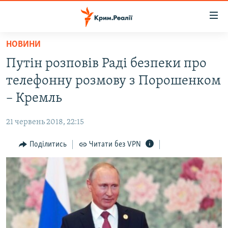
Доступність
посилання
Перейти
НОВИНИ
до
НОВИНИ
Путін розповів Раді безпеки про
основного
ВОДА.КРИМ
матеріалу
телефонну розмову з Порошенком
ВІДЕО ТА ФОТО
Перейти
– Кремль
до
ПОЛІТИКА
основної
21 червень 2018, 22:15
БЛОГИ
навігації
Перейти
Поділитись
Читати без VPN
ПОГЛЯД
до
ІНТЕРВ'Ю
пошуку
ВСЕ ЗА ДЕНЬ
СПЕЦПРОЕКТИ
ЯК ОБІЙТИ БЛОКУВАННЯ
ДЕПОРТАЦІЯ