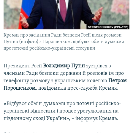
ВІДЕОУРОКИ «ELIFBE»
Русский
СВІДЧЕННЯ ОКУПАЦІЇ
Qırımtatar
УКРАЇНСЬКА ПРОБЛЕМА КРИМУ
Кремль про засідання Ради безпеки Росії після розмови
ДОЛУЧАЙСЯ!
ІНФОГРАФІКА
Путіна (на фото) з Порошенком: відбувся обмін думками
про поточні російсько-українські стосунки
Усі сайти RFE/RL
Президент Росії
Володимир Путін
зустрівся з
членами Ради безпеки держави й розповів їм про
телефонну розмову з українським колегою
Петром
Порошенком
, повідомила прес-служба Кремля.
«Відбувся обмін думками про поточні російсько-
українські відносини і процес урегулювання на
південному сході України», – інформує Кремль.