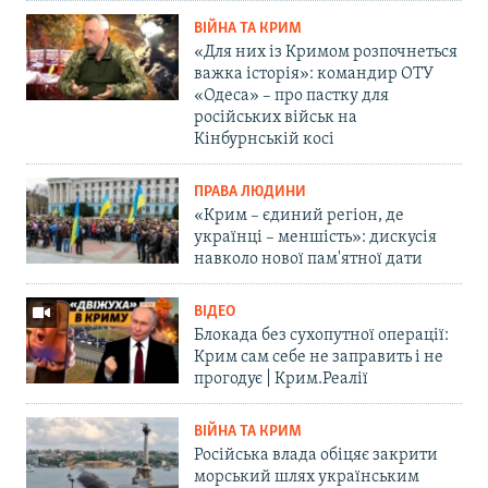
ВІЙНА ТА КРИМ
«Для них із Кримом розпочнеться
важка історія»: командир ОТУ
«Одеса» – про пастку для
російських військ на
Кінбурнській косі
ПРАВА ЛЮДИНИ
«Крим – єдиний регіон, де
українці – меншість»: дискусія
навколо нової пам'ятної дати
ВІДЕО
Блокада без сухопутної операції:
Крим сам себе не заправить і не
прогодує | Крим.Реалії
ВІЙНА ТА КРИМ
Російська влада обіцяє закрити
морський шлях українським