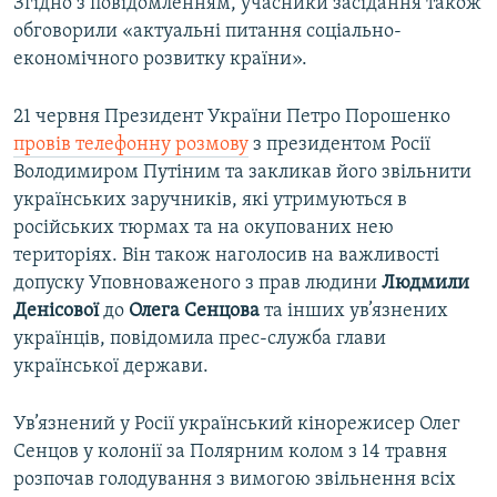
Згідно з повідомленням, учасники засідання також
обговорили «актуальні питання соціально-
економічного розвитку країни».
21 червня Президент України Петро Порошенко
провів телефонну розмову
з президентом Росії
Володимиром Путіним та закликав його звільнити
українських заручників, які утримуються в
російських тюрмах та на окупованих нею
територіях. Він також наголосив на важливості
допуску Уповноваженого з прав людини
Людмили
Денісової
до
Олега Сенцова
та інших ув’язнених
українців, повідомила прес-служба глави
української держави.
Ув’язнений у Росії український кінорежисер Олег
Сенцов у колонії за Полярним колом з 14 травня
розпочав голодування з вимогою звільнення всіх