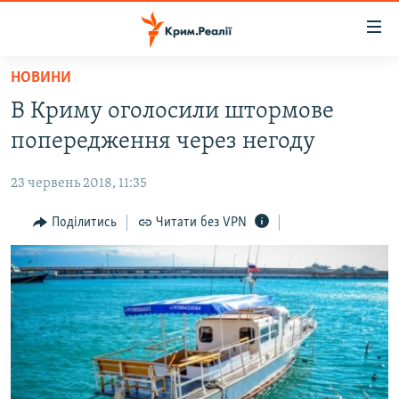
Доступність
посилання
Перейти
НОВИНИ
до
НОВИНИ
В Криму оголосили штормове
основного
ВОДА.КРИМ
матеріалу
попередження через негоду
ВІДЕО ТА ФОТО
Перейти
до
23 червень 2018, 11:35
ПОЛІТИКА
основної
БЛОГИ
Поділитись
Читати без VPN
навігації
Перейти
ПОГЛЯД
до
ІНТЕРВ'Ю
пошуку
ВСЕ ЗА ДЕНЬ
СПЕЦПРОЕКТИ
ЯК ОБІЙТИ БЛОКУВАННЯ
ДЕПОРТАЦІЯ