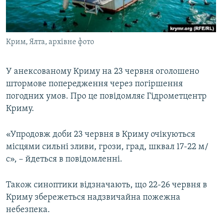
ВІДЕОУРОКИ «ELIFBE»
Русский
СВІДЧЕННЯ ОКУПАЦІЇ
Qırımtatar
Крим, Ялта, архівне фото
УКРАЇНСЬКА ПРОБЛЕМА КРИМУ
ДОЛУЧАЙСЯ!
ІНФОГРАФІКА
У анексованому Криму на 23 червня оголошено
штормове попередження через погіршення
погодних умов. Про це повідомляє Гідрометцентр
Усі сайти RFE/RL
Криму.
«Упродовж доби 23 червня в Криму очікуються
місцями сильні зливи, грози, град, шквал 17-22 м/
с», – йдеться в повідомленні.
Також синоптики відзначають, що 22-26 червня в
Криму збережеться надзвичайна пожежна
небезпека.