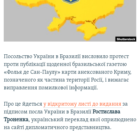
ВІДЕОУРОКИ «ELIFBE»
Русский
СВІДЧЕННЯ ОКУПАЦІЇ
Qırımtatar
УКРАЇНСЬКА ПРОБЛЕМА КРИМУ
ДОЛУЧАЙСЯ!
ІНФОГРАФІКА
Посольство України в Бразилії висловило протест
проти публікації щоденної бразильської газетою
Усі сайти RFE/RL
«Фолья де Сан-Паулу» карти анексованого Криму,
позначеного як частина території Росії, і вимагає
виправлення помилкової інформації.
Про це йдеться
у відкритому листі до видання
за
підписом посла України в Бразилії
Ростислава
Троненка
, український переклад якої оприлюднено
на сайті дипломатичного представництва.