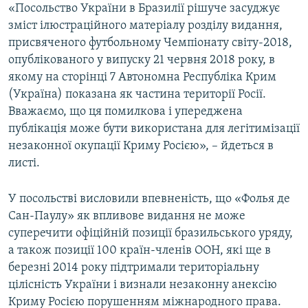
«Посольство України в Бразилії рішуче засуджує
зміст ілюстраційного матеріалу розділу видання,
присвяченого футбольному Чемпіонату світу-2018,
опублікованого у випуску 21 червня 2018 року, в
якому на сторінці 7 Автономна Республіка Крим
(Україна) показана як частина території Росії.
Вважаємо, що ця помилкова і упереджена
публікація може бути використана для легітимізації
незаконної окупації Криму Росією», – йдеться в
листі.
У посольстві висловили впевненість, що «Фолья де
Сан-Паулу» як впливове видання не може
суперечити офіційній позиції бразильського уряду,
а також позиції 100 країн-членів ООН, які ще в
березні 2014 року підтримали територіальну
цілісність України і визнали незаконну анексію
Криму Росією порушенням міжнародного права.