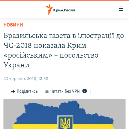
Доступність
посилання
Перейти
НОВИНИ
до
НОВИНИ
Бразильська газета в ілюстрації до
основного
ВОДА.КРИМ
матеріалу
ЧС-2018 показала Крим
ВІДЕО ТА ФОТО
Перейти
«російським» – посольство
до
ПОЛІТИКА
Украни
основної
БЛОГИ
навігації
23 червень 2018, 13:38
Перейти
ПОГЛЯД
до
Поділитись
Читати без VPN
ІНТЕРВ'Ю
пошуку
ВСЕ ЗА ДЕНЬ
СПЕЦПРОЕКТИ
ЯК ОБІЙТИ БЛОКУВАННЯ
ДЕПОРТАЦІЯ