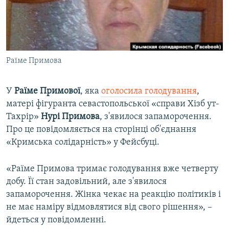
ВІДЕОУРОКИ «ELIFBE»
Русский
СВІДЧЕННЯ ОКУПАЦІЇ
Qırımtatar
УКРАЇНСЬКА ПРОБЛЕМА КРИМУ
Раїме Примова
ДОЛУЧАЙСЯ!
ІНФОГРАФІКА
У
Раїме Примової
, яка
оголосила голодування
,
матері фігуранта севастопольської «справи Хізб ут-
Усі сайти RFE/RL
Тахрір»
Нурі Примова
, з'явилося запаморочення.
Про це повідомляється на сторінці об'єднання
«Кримська солідарність» у Фейсбуці.
«Раїме Примова тримає голодування вже четверту
добу. Її стан задовільний, але з'явилося
запаморочення. Жінка чекає на реакцію політиків і
не має наміру відмовлятися від свого рішення», –
йдеться у повідомленні.