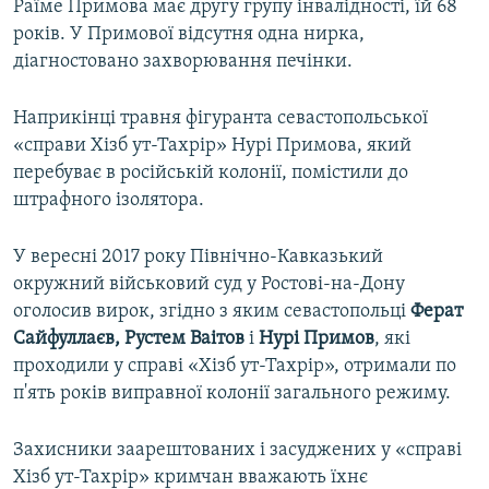
Раїме Примова має другу групу інвалідності, їй 68
років. У Примової відсутня одна нирка,
діагностовано захворювання печінки.
Наприкінці травня фігуранта севастопольської
«справи Хізб ут-Тахрір» Нурі Примова, який
перебуває в російській колонії, помістили до
штрафного ізолятора.
У вересні 2017 року Північно-Кавказький
окружний військовий суд у Ростові-на-Дону
оголосив вирок, згідно з яким севастопольці
Ферат
Сайфуллаєв, Рустем Ваітов
і
Нурі Примов
, які
проходили у справі «Хізб ут-Тахрір», отримали по
п'ять років виправної колонії загального режиму.
Захисники заарештованих і засуджених у «справі
Хізб ут-Тахрір» кримчан вважають їхнє