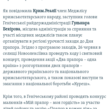
Як повідомила
Крим.Реалії
член Меджлісу
кримськотатарського народу, заступник голови
Генічеської райдержадміністрації
Гульнара
Бекірова
, місцева адміністрація за сприяння та
участі місцевих меджлісів також планує
організувати в регіоні урочисті заходи до Дня
прапора. Згідно з програмою заходів, 26 червня в
селищі Новоолексіївка проведуть ходу і святковий
концерт, проведення акції «Два прапора – одна
країна» з розгортанням двох прапорів –
державного українського та національного
кримськотатарського, а також показові виступи та
змагання з національної боротьби «Куреш».
Крім того, в Генічеському районі проводять конкурс
малюнків «Мій прапор – моя гордість» за участю
дітей району та акцію «Прапор в кожен дім» за