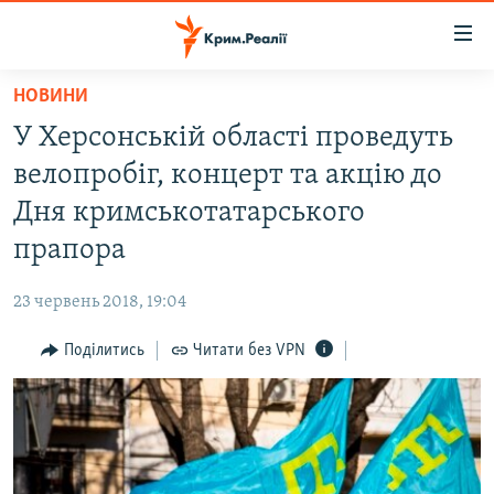
Доступність
посилання
Перейти
НОВИНИ
до
НОВИНИ
У Херсонській області проведуть
основного
ВОДА.КРИМ
матеріалу
велопробіг, концерт та акцію до
ВІДЕО ТА ФОТО
Перейти
Дня кримськотатарського
до
ПОЛІТИКА
прапора
основної
БЛОГИ
навігації
23 червень 2018, 19:04
Перейти
ПОГЛЯД
до
Поділитись
Читати без VPN
ІНТЕРВ'Ю
пошуку
ВСЕ ЗА ДЕНЬ
СПЕЦПРОЕКТИ
ЯК ОБІЙТИ БЛОКУВАННЯ
ДЕПОРТАЦІЯ