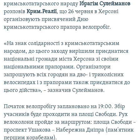
кримськотатарського народу
Ібрагім Сулейманов
розповів
Крим.Реалії
, що 26 червня в Херсоні
організовують присвячений Дню
кримськотатарського прапора велопробіг.
«На знак солідарності з кримськотатарським
народом, до цього заходу вирішили приєднатися
національні громади міста Херсона зі своїми
національними прапорами. Організатори
запрошують всіх городян на дво- і триколісних
велосипедах і з прапорами також приєднатися до
цього дійства», – зазначив Сулейманов.
Початок велопробігу заплановано на 19:00. Збір
учасників буде проходити на площі Свободи. Рух
велоколони пройде за маршрутом: площа Свободи –
проспект Ушакова – Набережна Дніпра (пам'ятник
першим корабелам).