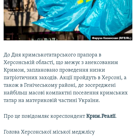
ВІДЕОУРОКИ «ELIFBE»
Русский
СВІДЧЕННЯ ОКУПАЦІЇ
Qırımtatar
УКРАЇНСЬКА ПРОБЛЕМА КРИМУ
ДОЛУЧАЙСЯ!
ІНФОГРАФІКА
До Дня кримськотатарського прапора в
Херсонській області, що межує з анексованим
Усі сайти RFE/RL
Кримом, заплановано проведення низки
патріотичних заходів. Акції пройдуть в Херсоні, а
також в Генічеському районі, де зосереджені
найбільш масові компактні поселення кримських
татар на материковій частині України.
Про це повідомляє кореспондент
Крим.Реалії
.
Голова Херсонської міської меджлісу