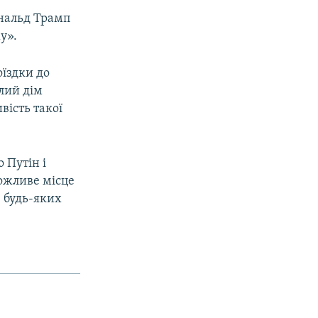
ональд Трамп
у».
оїздки до
лий дім
ість такої
о Путін і
можливе місце
, будь-яких