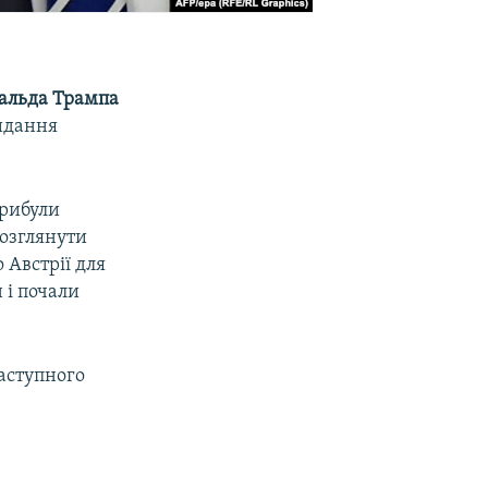
альда Трампа
видання
прибули
озглянути
 Австрії для
 і почали
наступного