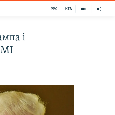
РУС
КТА
ампа і
ЗМІ