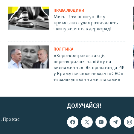
ПРАВА ЛЮДИНИ
Мить – і ти шпигун. Як у
кримських судах розглядають
звинувачення в держзраді
ПОЛІТИКА
«Короткострокова акція
перетворилася на війну на
виснаження»: Як пропаганда РФ
у Криму пояснює невдачі «СВО»
та залякує «мінними атаками»
ДОЛУЧАЙСЯ!
. Про нас