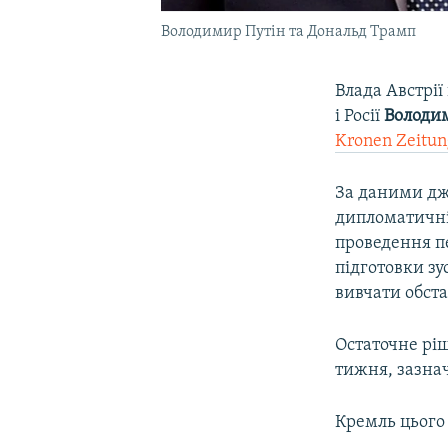
Володимир Путін та Дональд Трамп
Влада Австрії
і Росії
Володи
Kronen Zeitun
За даними дже
дипломатичні
проведення пе
підготовки зу
вивчати обста
Остаточне ріш
тижня, зазна
Кремль цього