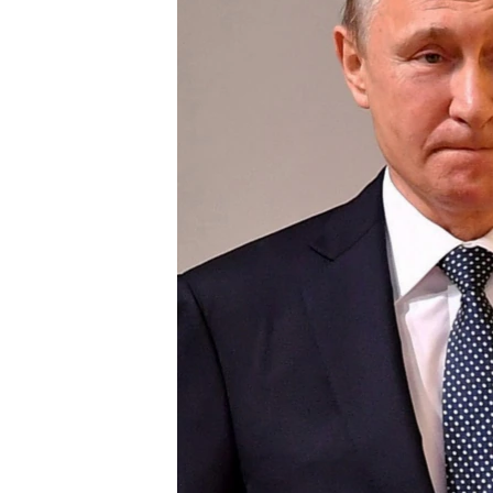
ВІДЕОУРОКИ «ELIFBE»
СВІДЧЕННЯ ОКУПАЦІЇ
УКРАЇНСЬКА ПРОБЛЕМА КРИМУ
ІНФОГРАФІКА