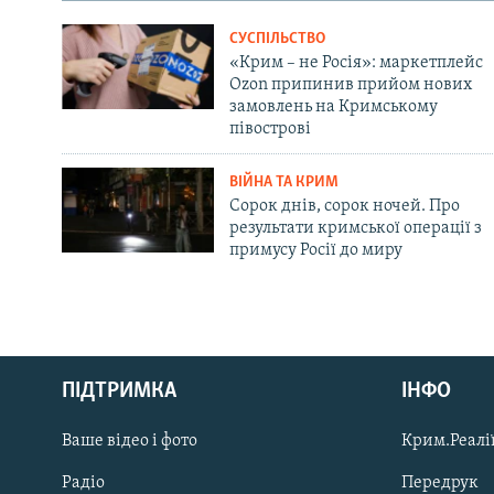
СУСПІЛЬСТВО
«Крим – не Росія»: маркетплейс
Ozon припинив прийом нових
замовлень на Кримському
півострові
ВІЙНА ТА КРИМ
Сорок днів, сорок ночей. Про
результати кримської операції з
примусу Росії до миру
Русский
ПІДТРИМКА
ІНФО
Qırımtatar
Ваше відео і фото
Крим.Реалії
ДОЛУЧАЙСЯ!
Радіо
Передрук