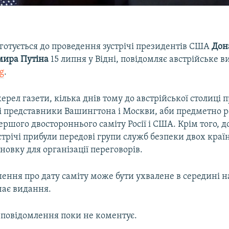
 готується до проведення зустрічі президентів США
Дон
мира Путіна
15 липня у Відні, повідомляє австрійське 
g
.
рел газети, кілька днів тому до австрійської столиці 
 представники Вашингтона і Москви, аби предметно р
ршого двостороннього саміту Росії і США. Крім того, до
стрічі прибули передові групи служб безпеки двох країн
новку для організації переговорів.
ення про дату саміту може бути ухвалене в середині 
чає видання.
 повідомлення поки не коментує.