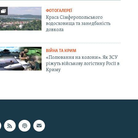
ФОТОГАЛЕРЕЇ
Краса Сімферопольського
водосховища та занедбаність
довкола
ВІЙНА ТА КРИМ
«Полювання на колони». Як ЗСУ
ріжуть військову логістику Росії в
Криму