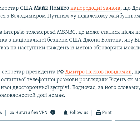
екретар США
Майк Помпео
напередодні заявив
, що Д
ися з Володимиром Путіним «у недалекому майбутньом
 в інтерв’ю телемережі MSNBC, це може статися після п
ка з національної безпеки США Джона Болтона, яку Бі
вав на наступний тиждень із метою обговорити можлив
с-секретар президента РФ
Дмитро Пєсков повідомив
, щ
 останньої телефонної розмови розглядали Відень як 
ньої двосторонньої зустрічі. Водночас, за його словами
омовленостей досі немає.
ь
Читати без VPN
Follow us
Print