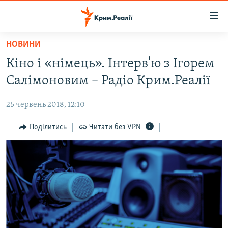
Доступність
посилання
Перейти
НОВИНИ
до
НОВИНИ
Кіно і «німець». Інтерв'ю з Ігорем
основного
ВОДА.КРИМ
матеріалу
Салімоновим – Радіо Крим.Реалії
ВІДЕО ТА ФОТО
Перейти
до
25 червень 2018, 12:10
ПОЛІТИКА
основної
БЛОГИ
Поділитись
Читати без VPN
навігації
Перейти
ПОГЛЯД
до
ІНТЕРВ'Ю
пошуку
ВСЕ ЗА ДЕНЬ
СПЕЦПРОЕКТИ
ЯК ОБІЙТИ БЛОКУВАННЯ
ДЕПОРТАЦІЯ