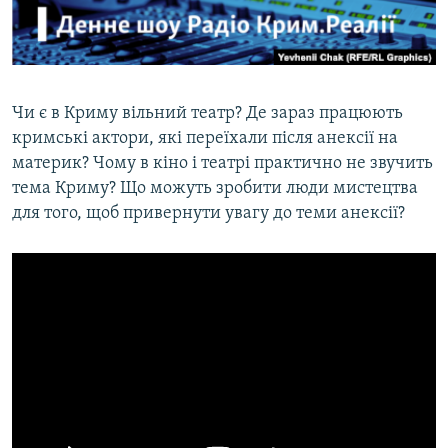
ВІДЕОУРОКИ «ELIFBE»
Русский
СВІДЧЕННЯ ОКУПАЦІЇ
Qırımtatar
УКРАЇНСЬКА ПРОБЛЕМА КРИМУ
Чи є в Криму вільний театр? Де зараз працюють
ДОЛУЧАЙСЯ!
ІНФОГРАФІКА
кримські актори, які переїхали після анексії на
материк? Чому в кіно і театрі практично не звучить
тема Криму? Що можуть зробити люди мистецтва
для того, щоб привернути увагу до теми анексії?
Усі сайти RFE/RL