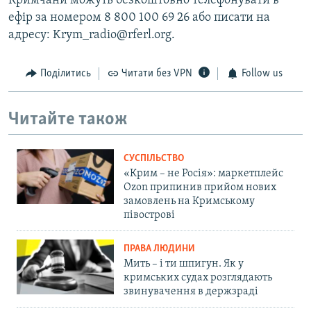
Кримчани можуть безкоштовно телефонувати в
ефір за номером 8 800 100 69 26 або писати на
адресу: Krym_radio@rferl.org.
Поділитись
Читати без VPN
Follow us
Читайте також
СУСПІЛЬСТВО
«Крим – не Росія»: маркетплейс
Ozon припинив прийом нових
замовлень на Кримському
півострові
ПРАВА ЛЮДИНИ
Мить – і ти шпигун. Як у
кримських судах розглядають
звинувачення в держзраді