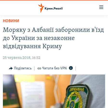
Доступність
посилання
Перейти
НОВИНИ
до
НОВИНИ
Моряку з Албанії заборонили в'їзд
основного
ВОДА.КРИМ
матеріалу
до України за незаконне
ВІДЕО ТА ФОТО
Перейти
відвідування Криму
до
ПОЛІТИКА
основної
25 червень 2018, 16:52
БЛОГИ
навігації
Перейти
Поділитись
Читати без VPN
ПОГЛЯД
до
ІНТЕРВ'Ю
пошуку
ВСЕ ЗА ДЕНЬ
СПЕЦПРОЕКТИ
ЯК ОБІЙТИ БЛОКУВАННЯ
ДЕПОРТАЦІЯ