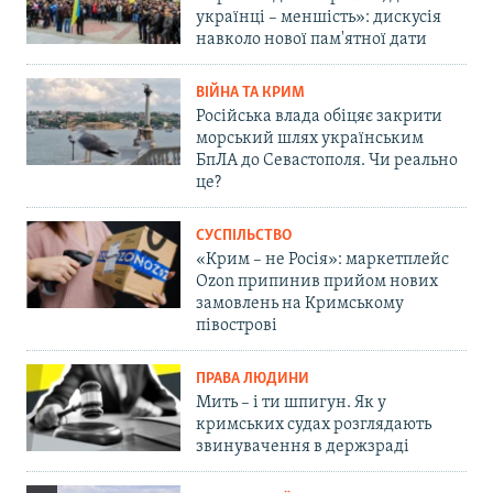
українці – меншість»: дискусія
навколо нової пам'ятної дати
ВІЙНА ТА КРИМ
Російська влада обіцяє закрити
морський шлях українським
БпЛА до Севастополя. Чи реально
це?
СУСПІЛЬСТВО
«Крим – не Росія»: маркетплейс
Ozon припинив прийом нових
замовлень на Кримському
півострові
ПРАВА ЛЮДИНИ
Мить – і ти шпигун. Як у
кримських судах розглядають
звинувачення в держзраді