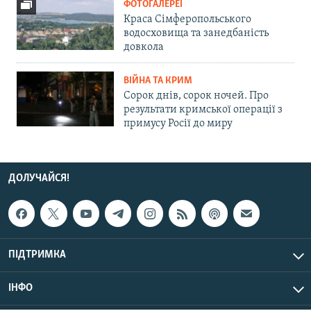
ФОТОГАЛЕРЕЇ
Краса Сімферопольського
водосховища та занедбаність
довкола
ВІЙНА ТА КРИМ
Сорок днів, сорок ночей. Про
результати кримської операції з
примусу Росії до миру
ДОЛУЧАЙСЯ!
ПІДТРИМКА
ІНФО