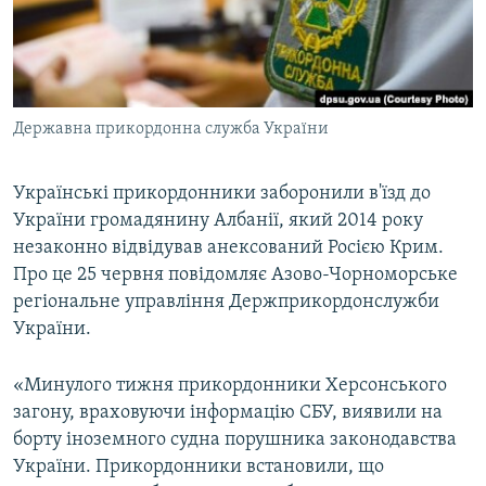
ВІДЕОУРОКИ «ELIFBE»
Русский
СВІДЧЕННЯ ОКУПАЦІЇ
Qırımtatar
УКРАЇНСЬКА ПРОБЛЕМА КРИМУ
Державна прикордонна служба України
ДОЛУЧАЙСЯ!
ІНФОГРАФІКА
Українські прикордонники заборонили в'їзд до
України громадянину Албанії, який 2014 року
Усі сайти RFE/RL
незаконно відвідував анексований Росією Крим.
Про це 25 червня повідомляє Азово-Чорноморське
регіональне управління Держприкордонслужби
України.
«Минулого тижня прикордонники Херсонського
загону, враховуючи інформацію СБУ, виявили на
борту іноземного судна порушника законодавства
України. Прикордонники встановили, що