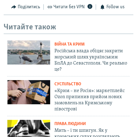
Поділитись
Читати без VPN
Follow us
Читайте також
ВІЙНА ТА КРИМ
Російська влада обіцяє закрити
морський шлях українським
БпЛА до Севастополя. Чи реально
це?
СУСПІЛЬСТВО
«Крим – не Росія»: маркетплейс
Ozon припинив прийом нових
замовлень на Кримському
півострові
ПРАВА ЛЮДИНИ
Мить – і ти шпигун. Як у
кримських судах розглядають