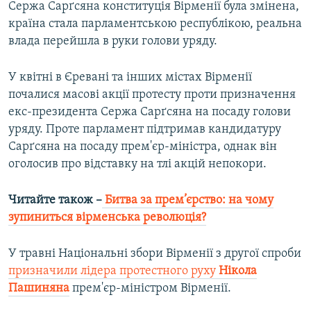
Сержа Сарґсяна конституція Вірменії була змінена,
країна стала парламентською республікою, реальна
влада перейшла в руки голови уряду.
У квітні в Єревані та інших містах Вірменії
почалися масові акції протесту проти призначення
екс-президента Сержа Сарґсяна на посаду голови
уряду. Проте парламент підтримав кандидатуру
Сарґсяна на посаду прем'єр-міністра, однак він
оголосив про відставку на тлі акцій непокори.
Читайте також –
Битва за прем’єрство: на чому
зупиниться вірменська революція?
У травні Національні збори Вірменії з другої спроби
призначили лідера протестного руху
Нікола
Пашиняна
прем'єр-міністром Вірменії.