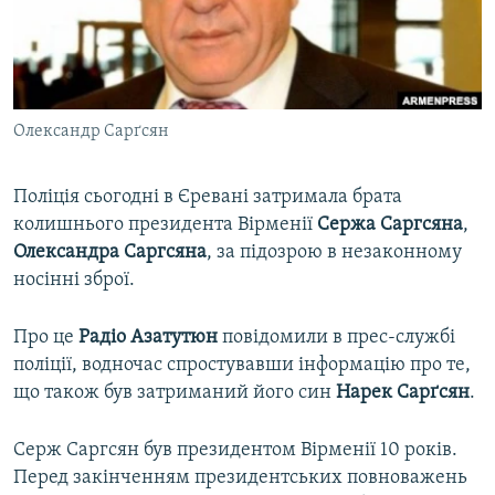
ВІДЕОУРОКИ «ELIFBE»
Русский
СВІДЧЕННЯ ОКУПАЦІЇ
Qırımtatar
УКРАЇНСЬКА ПРОБЛЕМА КРИМУ
Олександр Сарґсян
ДОЛУЧАЙСЯ!
ІНФОГРАФІКА
Поліція сьогодні в Єревані затримала брата
колишнього президента Вірменії
Сержа
Саргсяна
,
Усі сайти RFE/RL
Олександра
Саргсяна
, за підозрою в незаконному
носінні зброї.
Про це
Радіо Азатутюн
повідомили в прес-службі
поліції, водночас спростувавши інформацію про те,
що також був затриманий його син
Нарек
Сарґсян
.
Серж Саргсян був президентом Вірменії 10 років.
Перед закінченням президентських повноважень