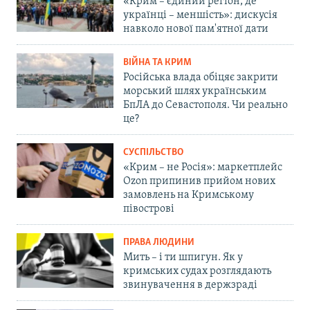
«Крим – єдиний регіон, де
українці – меншість»: дискусія
навколо нової пам'ятної дати
ВІЙНА ТА КРИМ
Російська влада обіцяє закрити
морський шлях українським
БпЛА до Севастополя. Чи реально
це?
СУСПІЛЬСТВО
«Крим – не Росія»: маркетплейс
Ozon припинив прийом нових
замовлень на Кримському
півострові
ПРАВА ЛЮДИНИ
Мить – і ти шпигун. Як у
кримських судах розглядають
звинувачення в держзраді