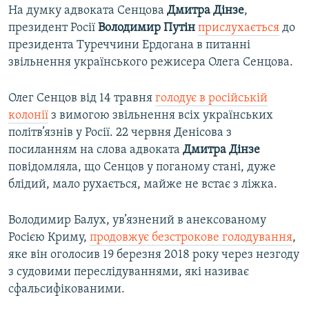
На думку адвоката Сенцова
Дмитра Дінзе
,
президент Росії
Володимир Путін
прислухається
до
президента Туреччини Ердогана в питанні
звільнення українського режисера Олега Сенцова.
Олег Сенцов від 14 травня
голодує в російській
колонії
з вимогою звільнення всіх українських
політв’язнів у Росії. 22 червня Денісова з
посиланням на слова адвоката
Дмитра Дінзе
повідомляла, що Сенцов у поганому стані, дуже
блідий, мало рухається, майже не встає з ліжка.
Володимир Балух, ув’язнений в анексованому
Росією Криму,
продовжує безстрокове голодування
,
яке він оголосив 19 березня 2018 року через незгоду
з судовими переслідуваннями, які називає
сфальсифікованими.