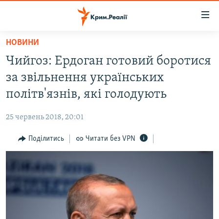
Доступність
посилання
Перейти
НОВИНИ
до
НОВИНИ
Чийгоз: Ердоган готовий боротися
основного
ВОДА.КРИМ
матеріалу
за звільнення українських
ВІДЕО ТА ФОТО
Перейти
політв'язнів, які голодують
до
ПОЛІТИКА
основної
25 червень 2018, 20:01
БЛОГИ
навігації
Перейти
Поділитись
Читати без VPN
ПОГЛЯД
до
ІНТЕРВ'Ю
пошуку
ВСЕ ЗА ДЕНЬ
СПЕЦПРОЕКТИ
ЯК ОБІЙТИ БЛОКУВАННЯ
ДЕПОРТАЦІЯ