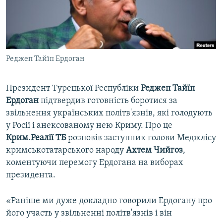
ВІДЕОУРОКИ «ELIFBE»
Русский
СВІДЧЕННЯ ОКУПАЦІЇ
Qırımtatar
УКРАЇНСЬКА ПРОБЛЕМА КРИМУ
Реджеп Тайїп Ердоган
ДОЛУЧАЙСЯ!
ІНФОГРАФІКА
Президент Турецької Республіки
Реджеп Тайїп
Ердоган
підтвердив готовність боротися за
Усі сайти RFE/RL
звільнення українських політв'язнів, які голодують
у Росії і анексованому нею Криму. Про це
Крим.Реалії ТБ
розповів заступник голови Меджлісу
кримськотатарського народу
Ахтем
Чийгоз
,
коментуючи перемогу Ердогана на виборах
президента.
«Раніше ми дуже докладно говорили Ердогану про
його участь у звільненні політв'язнів і він