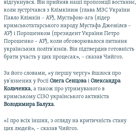
відгукнувся. Він прийняв наші пропозиції востаннє,
коли зустрічався з Клімкіним (глава МЗС України
Павло Клімкін –
КР
), Мустафою-ага (лідер
кримськотатарського народу Мустафа Джемілєв –
КР
) і Порошенком (президент України Петро
Порошенко –
КР
), коли обговорювалося питання
українських політв'язнів. Він підтвердив готовність
брати участь у цих процесах», – сказав Чийгоз.
За його словами, «у першу чергу» йшлося про
ув'язнених у Росії
Олега
Сенцова
і
Олександра
Кольченка
, а також про утримуваного в
кримському СІЗО українського активіста
Володимира Балуха
.
«І про всіх інших, з огляду на критичність стану
цих людей», – сказав Чийгоз.