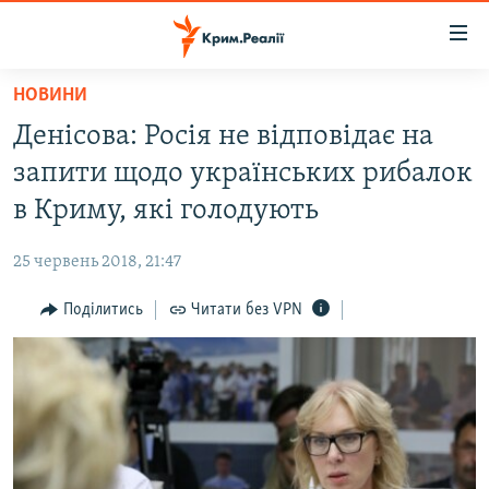
Доступність
посилання
Перейти
НОВИНИ
до
НОВИНИ
Денісова: Росія не відповідає на
основного
ВОДА.КРИМ
матеріалу
запити щодо українських рибалок
ВІДЕО ТА ФОТО
Перейти
в Криму, які голодують
до
ПОЛІТИКА
основної
25 червень 2018, 21:47
БЛОГИ
навігації
Перейти
Поділитись
Читати без VPN
ПОГЛЯД
до
ІНТЕРВ'Ю
пошуку
ВСЕ ЗА ДЕНЬ
СПЕЦПРОЕКТИ
ЯК ОБІЙТИ БЛОКУВАННЯ
ДЕПОРТАЦІЯ