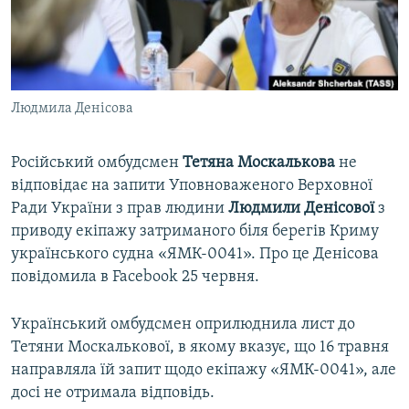
ВІДЕОУРОКИ «ELIFBE»
Русский
СВІДЧЕННЯ ОКУПАЦІЇ
Qırımtatar
УКРАЇНСЬКА ПРОБЛЕМА КРИМУ
Людмила Денісова
ДОЛУЧАЙСЯ!
ІНФОГРАФІКА
Російський омбудсмен
Тетяна
Москалькова
не
відповідає на запити Уповноваженого Верховної
Усі сайти RFE/RL
Ради України з прав людини
Людмили
Денісової
з
приводу екіпажу затриманого біля берегів Криму
українського судна «ЯМК-0041». Про це Денісова
повідомила в Facebook 25 червня.
Український омбудсмен оприлюднила лист до
Тетяни Москалькової, в якому вказує, що 16 травня
направляла їй запит щодо екіпажу «ЯМК-0041», але
досі не отримала відповідь.