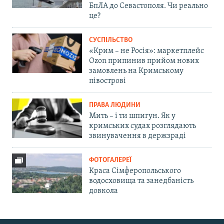
БпЛА до Севастополя. Чи реально
це?
СУСПІЛЬСТВО
«Крим – не Росія»: маркетплейс
Ozon припинив прийом нових
замовлень на Кримському
півострові
ПРАВА ЛЮДИНИ
Мить – і ти шпигун. Як у
кримських судах розглядають
звинувачення в держзраді
ФОТОГАЛЕРЕЇ
Краса Сімферопольського
водосховища та занедбаність
довкола