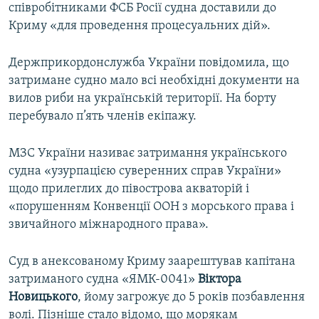
співробітниками ФСБ Росії судна доставили до
Криму «для проведення процесуальних дій».
Держприкордонслужба України повідомила, що
затримане судно мало всі необхідні документи на
вилов риби на українській території. На борту
перебувало п’ять членів екіпажу.
МЗС України називає затримання українського
судна «узурпацією суверенних справ України»
щодо прилеглих до півострова акваторій і
«порушенням Конвенції ООН з морського права і
звичайного міжнародного права».
Суд в анексованому Криму заарештував капітана
затриманого судна «ЯМК-0041»
Віктора
Новицького
, йому загрожує до 5 років позбавлення
волі. Пізніше стало відомо, що морякам