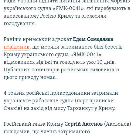
Ради України підняти питання звільнення моряків
українського судна «ЯМК-0041», які перебувають в
анексованому Росією Криму та оголосили
голодування.
Раніше кримський адвокат
Едем Семедляєв
повідомив
, що моряки затриманого біля берегів
Криму українського судна «ЯМК-0041»
відмовилися від їжі та голодують уже 10 днів.
Публічних коментарів російських силовиків із
цього приводу немає.
4 травня російські прикордонники затримали
українське риболовне судно (порт приписки
Очаків) на захід від мису Тарханкут у Криму.
Російський глава Криму
Сергій Аксенов
(Аксьонов)
повідомив, що членів затриманого