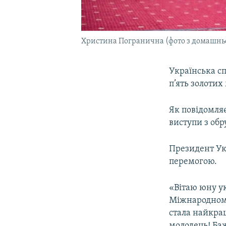
Христина Погранична (фото з домашньо
Українська с
п’ять золотих
Як повідомля
виступи з обр
Президент У
перемогою.
«Вітаю юну у
Міжнародному
стала найкращ
молодець! Ба