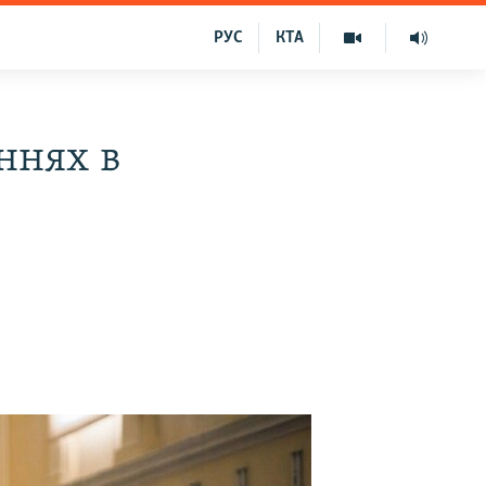
РУС
КТА
ннях в