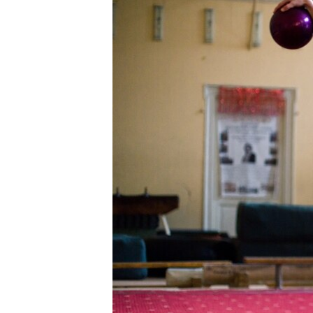
ВІДЕОУРОКИ «ELIFBE»
СВІДЧЕННЯ ОКУПАЦІЇ
УКРАЇНСЬКА ПРОБЛЕМА КРИМУ
ІНФОГРАФІКА