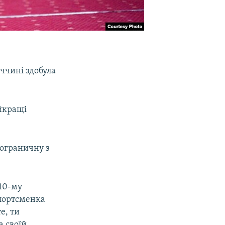
ччині здобула
айкращі
.
Пограничну з
10-му
спортсменка
е, ти
 своїй