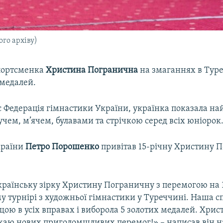
го архіву)
портсменка
Христина Погранична
на змаганнях в Туре
 медалей.
є Федерація гімнастики України, українка показала н
учем, м’ячем, булавами та стрічкою серед всіх юніорок
країни
Петро Порошенко
привітав 15-річну Христину 
країнську зірку Христину Пограничну з перемогою на 
 турнірі з художньої гімнастики у Туреччині. Наша 
ою в усіх вправах і виборола 5 золотих медалей. Христ
жаю нових приголомшливих перемог!» – написав він на