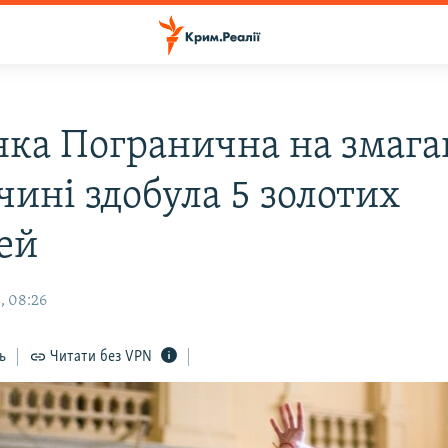
нка Погранична на змага
чині здобула 5 золотих
ей
, 08:26
ь
Читати без VPN