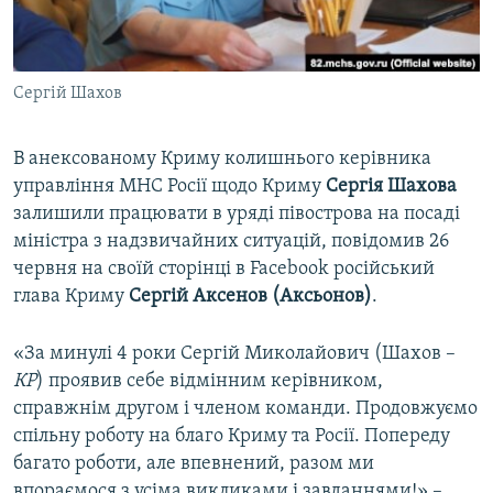
ВІДЕОУРОКИ «ELIFBE»
Русский
СВІДЧЕННЯ ОКУПАЦІЇ
Qırımtatar
Сергій Шахов
УКРАЇНСЬКА ПРОБЛЕМА КРИМУ
ДОЛУЧАЙСЯ!
ІНФОГРАФІКА
В анексованому Криму колишнього керівника
управління МНС Росії щодо Криму
Сергія Шахова
залишили працювати в уряді півострова на посаді
Усі сайти RFE/RL
міністра з надзвичайних ситуацій, повідомив 26
червня на своїй сторінці в Facebook російський
глава Криму
Сергій Аксенов (Аксьонов)
.
«За минулі 4 роки Сергій Миколайович (Шахов –
КР
) проявив себе відмінним керівником,
справжнім другом і членом команди. Продовжуємо
спільну роботу на благо Криму та Росії. Попереду
багато роботи, але впевнений, разом ми
впораємося з усіма викликами і завданнями!» –