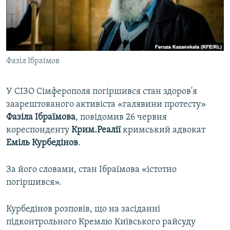
ВІДЕОУРОКИ «ELIFBE»
Русский
СВІДЧЕННЯ ОКУПАЦІЇ
Qırımtatar
УКРАЇНСЬКА ПРОБЛЕМА КРИМУ
Фазіл Ібраїмов
ДОЛУЧАЙСЯ!
ІНФОГРАФІКА
У СІЗО Сімферополя погіршився стан здоров'я
заарештованого активіста «галявини протесту»
Усі сайти RFE/RL
Фазіла Ібраїмова
, повідомив 26 червня
кореспонденту
Крим.Реалії
кримський адвокат
Еміль Курбедінов
.
За його словами, стан Ібраїмова «істотно
погіршився».
Курбедінов розповів, що на засіданні
підконтрольного Кремлю Київського райсуду