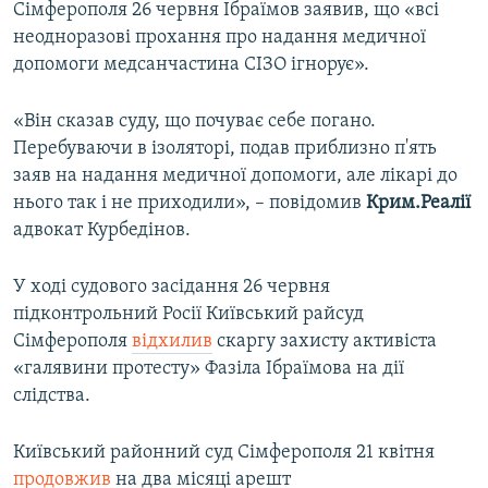
Сімферополя 26 червня Ібраїмов заявив, що «всі
неодноразові прохання про надання медичної
допомоги медсанчастина СІЗО ігнорує».
«Він сказав суду, що почуває себе погано.
Перебуваючи в ізоляторі, подав приблизно п'ять
заяв на надання медичної допомоги, але лікарі до
нього так і не приходили», – повідомив
Крим.Реалії
адвокат Курбедінов.
У ході судового засідання 26 червня
підконтрольний Росії Київський райсуд
Сімферополя
відхилив
скаргу захисту активіста
«галявини протесту» Фазіла Ібраїмова на дії
слідства.
Київський районний суд Сімферополя 21 квітня
продовжив
на два місяці арешт