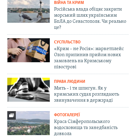
ВІЙНА ТА КРИМ
Російська влада обіцяє закрити
морський шлях українським
БпЛА до Севастополя. Чи реально
це?
СУСПІЛЬСТВО
«Крим – не Росія»: маркетплейс
Ozon припинив прийом нових
замовлень на Кримському
півострові
ПРАВА ЛЮДИНИ
Мить – і ти шпигун. Як у
кримських судах розглядають
звинувачення в держзраді
ФОТОГАЛЕРЕЇ
Краса Сімферопольського
водосховища та занедбаність
довкола