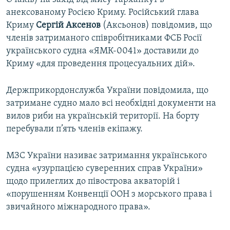
анексованому Росією Криму. Російський глава
Криму
Сергій Аксенов
(Аксьонов) повідомив, що
членів затриманого співробітниками ФСБ Росії
українського судна «ЯМК-0041» доставили до
Криму «для проведення процесуальних дій».
Держприкордонслужба України повідомила, що
затримане судно мало всі необхідні документи на
вилов риби на українській території. На борту
перебували п’ять членів екіпажу.
МЗС України називає затримання українського
судна «узурпацією суверенних справ України»
щодо прилеглих до півострова акваторій і
«порушенням Конвенції ООН з морського права і
звичайного міжнародного права».