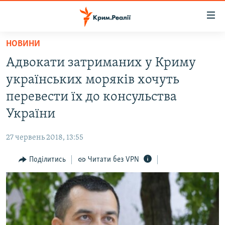
Доступність
посилання
Перейти
НОВИНИ
до
НОВИНИ
Адвокати затриманих у Криму
основного
ВОДА.КРИМ
матеріалу
українських моряків хочуть
ВІДЕО ТА ФОТО
Перейти
перевести їх до консульства
до
ПОЛІТИКА
України
основної
БЛОГИ
навігації
27 червень 2018, 13:55
Перейти
ПОГЛЯД
до
Поділитись
Читати без VPN
ІНТЕРВ'Ю
пошуку
ВСЕ ЗА ДЕНЬ
СПЕЦПРОЕКТИ
ЯК ОБІЙТИ БЛОКУВАННЯ
ДЕПОРТАЦІЯ