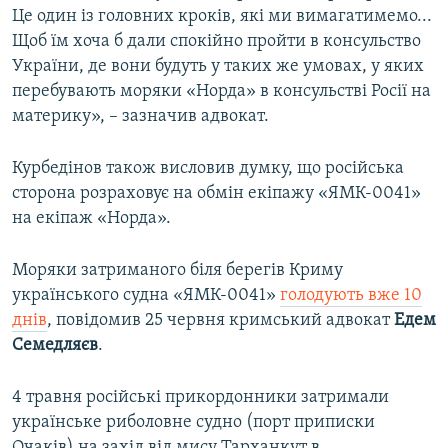
Це один із головних кроків, які ми вимагатимемо...
Щоб їм хоча б дали спокійно пройти в консульство
України, де вони будуть у таких же умовах, у яких
перебувають моряки «Норда» в консульстві Росії на
материку», – зазначив адвокат.
Курбедінов також висловив думку, що російська
сторона розраховує на обмін екіпажу «ЯМК-0041»
на екіпаж «Норда».
Моряки затриманого біля берегів Криму
українського судна «ЯМК-0041»
голодують вже 10
днів
, повідомив 25 червня кримський адвокат
Едем
Семедляєв
.
4 травня російські прикордонники затримали
українське риболовне судно (порт приписки
Очаків) на захід від мису Тарханкут в