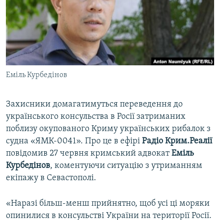
ВІДЕОУРОКИ «ELIFBE»
Русский
СВІДЧЕННЯ ОКУПАЦІЇ
Qırımtatar
УКРАЇНСЬКА ПРОБЛЕМА КРИМУ
ДОЛУЧАЙСЯ!
ІНФОГРАФІКА
Еміль Курбедінов
Захисники домагатимуться переведення до
Усі сайти RFE/RL
українського консульства в Росії затриманих
поблизу окупованого Криму українських рибалок з
судна «ЯМК-0041». Про це в ефірі
Радіо Крим.Реалії
повідомив 27 червня кримський адвокат
Еміль
Курбедінов
, коментуючи ситуацію з утриманням
екіпажу в Севастополі.
«Наразі більш-менш прийнятно, щоб усі ці моряки
опинилися в консульстві України на території Росії.