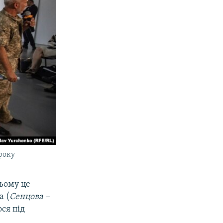
 року
цьому це
а (
Сенцова –
ся під