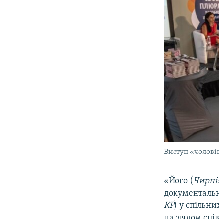
Виступ «чоловік
«Його (
Чирнія
документально
КР
) у спільн
наглядом спів