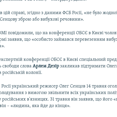
 в цій справі, згідно з даними ФСБ Росії, «не було жодн
 Сенцову зброю або вибухові речовини».
МІ повідомили, що на конференції ОБСЄ в Києві чолов
рмі заявив, що «особисто займався перевезенням вибу
а».
 експертній конференції ОБСЄ в Києві спеціальний пре
ь свободи слова
Арлем Дезір
закликав підтримати Олег
в російській колонії.
Росії український режисер Олег Сенцов 14 травня ого
олодування з вимогою звільнити всіх українських політв
 російських в'язницях. 31 травня він заявив, що його «
він – «людина, яка йде до кінця».