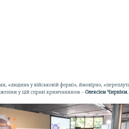
ми, «людина у військовій формі», ймовірно, «переплу
дженим у цій справі кримчанином –
Олексієм Чирнієм
.