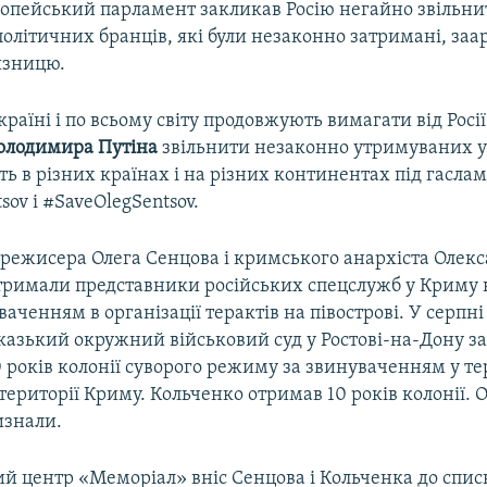
ропейський парламент закликав Росію негайно звільни
олітичних бранців, які були незаконно затримані, заа
язницю.
країні і по всьому світу продовжують вимагати від Росії
олодимира Путіна
звільнити незаконно утримуваних у
ть в різних країнах і на різних континентах під гасла
sov і #SaveOlegSentsov.
 режисера Олега Сенцова і кримського анархіста Олек
тримали представники російських спецслужб у Криму в
ваченням в організації терактів на півострові. У серпні
казький окружний військовий суд у Ростові-на-Дону з
0 років колонії суворого режиму за звинуваченням у т
 території Криму. Кольченко отримав 10 років колонії.
изнали.
й центр «Меморіал» вніс Сенцова і Кольченка до спис