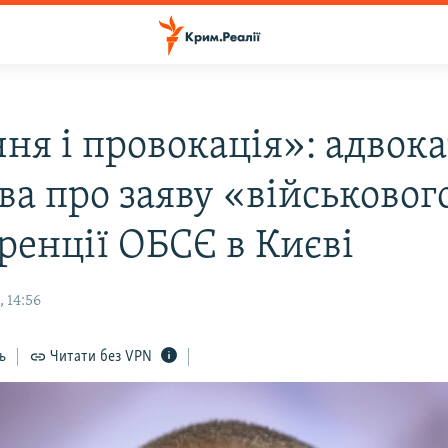
ня і провокація»: адвока
ва про заяву «військовог
ренції ОБСЄ в Києві
 14:56
ь
Читати без VPN