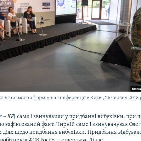
а у військовій формі» на конференції в Києві, 26 червня 2018
 – КР
) саме і звинуваили у придбанні вибухівки, при 
 зафіксований факт. Чирній саме і звинувачував Олег
их діях щодо придбання вибухівки. Придбання відбувало
робітників ФСБ Росії», – стверджує Дінзе.