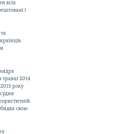
ти всіх
рештовані і
 та
країнців.
ми
сандра
 травні 2014
 2015 року
асудив
ерористичній
 Обидва свою
ку