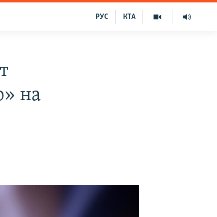
РУС
КТА
т
о» на