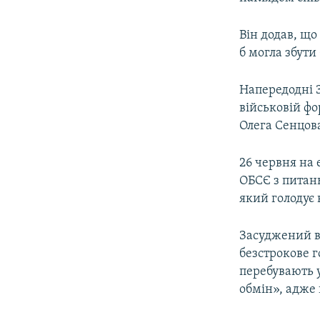
Він додав, що
б могла збути
Напередодні З
військовій фо
Олега Сенцов
26 червня на
ОБСЄ з питан
який голодує 
Засуджений в 
безстрокове г
перебувають у
обмін», адже 