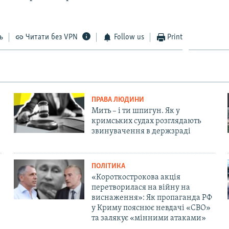
ь
Читати без VPN
Follow us
Print
ПРАВА ЛЮДИНИ
Мить – і ти шпигун. Як у
кримських судах розглядають
звинувачення в держзраді
ПОЛІТИКА
«Короткострокова акція
перетворилася на війну на
виснаження»: Як пропаганда РФ
у Криму пояснює невдачі «СВО»
та залякує «мінними атаками»