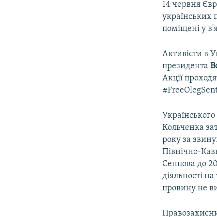
14 червня Єв
українських п
поміщені у в'
Активісти в У
президента
В
Акції проходя
#FreeOlegSent
Українського
Кольченка за
року за звину
Північно-Кав
Сенцова до 2
діяльності на
провину не в
Правозахисни