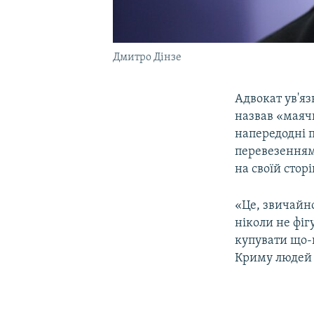
Дмитро Дінзе
Адвокат ув'яз
назвав «маячн
напередодні п
перевезенням
на своїй сторі
«Це, звичайн
ніколи не фіг
купувати що-н
Криму людей з