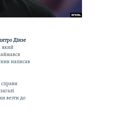
митро Дінзе
, який
 займався
сник написав
 справи
взагалі
ми везти до