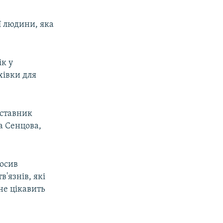
ої людини, яка
ік у
хівки для
дставник
а Сенцова,
лосив
'язнів, які
не цікавить