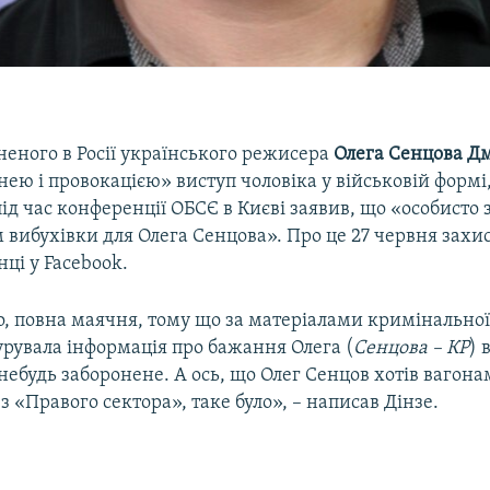
неного в Росії українського режисера
Олега Сенцова Д
ею і провокацією» виступ чоловіка у військовій формі
ід час конференції ОБСЄ в Києві заявив, що «особисто
 вибухівки для Олега Сенцова». Про це 27 червня захи
нці у Facebook.
о, повна маячня, тому що за матеріалами кримінальної
урувала інформація про бажання Олега (
Сенцова – КР
) 
ебудь заборонене. А ось, що Олег Сенцов хотів вагона
 «Правого сектора», таке було», – написав Дінзе.