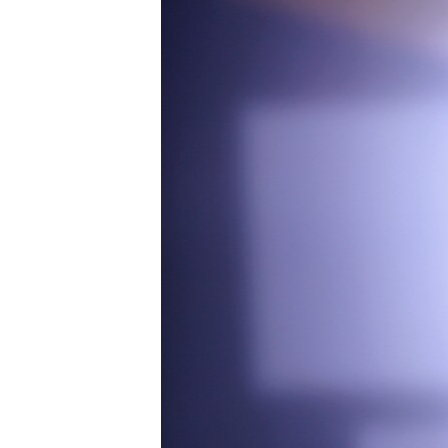
ВІДЕОУРОКИ «ELIFBE»
СВІДЧЕННЯ ОКУПАЦІЇ
УКРАЇНСЬКА ПРОБЛЕМА КРИМУ
ІНФОГРАФІКА