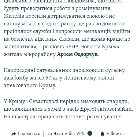
цивільного оповіщення і повідомила, що завтра
будуть проводитися роботи з розмінування.
Жителів просили дотримуватися спокою і не
панікувати. Сьогодні з ранку ще раз по домівках
пройшлися служби і попросили мешканців відійти
на безпечну відстань. Сказали, що вдома краще не
залишатися», – розповів «РИА Новости Крым»
житель мікрорайону
Артем Федорчук
.
Напередодні рятувальники знешкодили фугасну
авіабомбу вагою 50 кг у Ленінському районі
анексованого Криму.
У Криму і Севастополі нерідко знаходять снаряди,
що залишилися в землі з часів Другої світової війни.
На півострові працюють загони з розмінування.
Поділитись
Читати без VPN
Follow us