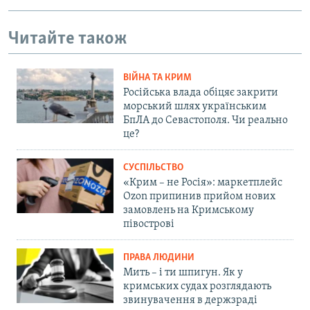
Читайте також
ВІЙНА ТА КРИМ
Російська влада обіцяє закрити
морський шлях українським
БпЛА до Севастополя. Чи реально
це?
СУСПІЛЬСТВО
«Крим – не Росія»: маркетплейс
Ozon припинив прийом нових
замовлень на Кримському
півострові
ПРАВА ЛЮДИНИ
Мить – і ти шпигун. Як у
кримських судах розглядають
звинувачення в держзраді