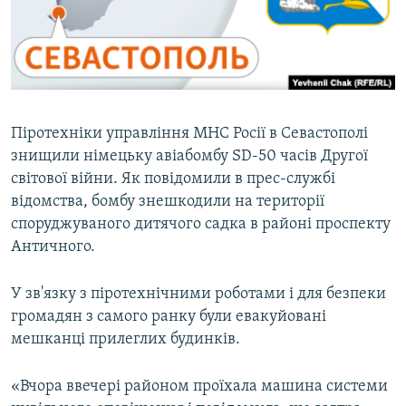
ВІДЕОУРОКИ «ELIFBE»
Русский
СВІДЧЕННЯ ОКУПАЦІЇ
Qırımtatar
УКРАЇНСЬКА ПРОБЛЕМА КРИМУ
ДОЛУЧАЙСЯ!
ІНФОГРАФІКА
Піротехніки управління МНС Росії в Севастополі
знищили німецьку авіабомбу SD-50 часів Другої
світової війни. Як повідомили в прес-службі
Усі сайти RFE/RL
відомства, бомбу знешкодили на території
споруджуваного дитячого садка в районі проспекту
Античного.
У зв'язку з піротехнічними роботами і для безпеки
громадян з самого ранку були евакуйовані
мешканці прилеглих будинків.
«Вчора ввечері районом проїхала машина системи