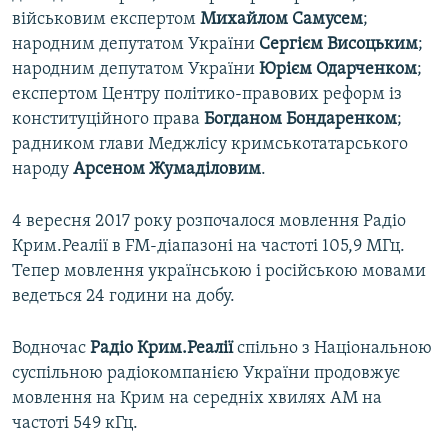
військовим експертом
Михайлом Самусем
;
народним депутатом України
Сергієм Висоцьким
;
народним депутатом України
Юрієм Одарченком
;
експертом Центру політико-правових реформ із
конституційного права
Богданом Бондаренком
;
радником глави Меджлісу кримськотатарського
народу
Арсеном Жумаділовим
.
4 вересня 2017 року розпочалося мовлення Радіо
Крим.Реалії в FM-діапазоні на частоті 105,9 МГц.
Тепер мовлення українською і російською мовами
ведеться 24 години на добу.
Водночас
Радіо Крим.Реалії
спільно з Національною
суспільною радіокомпанією України продовжує
мовлення на Крим на середніх хвилях АМ на
частоті 549 кГц.