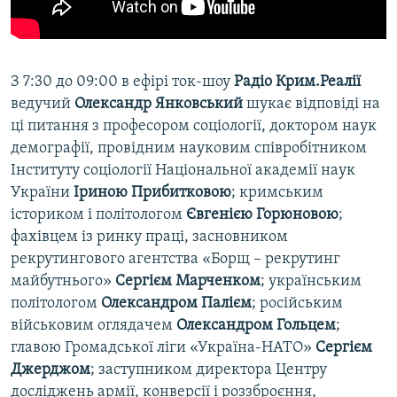
З 7:30 до 09:00 в ефірі ток-шоу
Радіо Крим.Реалії
ведучий
Олександр Янковський
шукає відповіді на
ці питання з професором соціології, доктором наук
демографії, провідним науковим співробітником
Інституту соціології Національної академії наук
України
Іриною Прибитковою
; кримським
істориком і політологом
Євгенією Горюновою
;
фахівцем із ринку праці, засновником
рекрутингового агентства «Борщ – рекрутинг
майбутнього»
Сергієм Марченком
; українським
політологом
Олександром Палієм
; російським
військовим оглядачем
Олександром Гольцем
;
главою Громадської ліги «Україна-НАТО»
Сергієм
Джерджом
; заступником директора Центру
досліджень армії, конверсії і роззброєння,