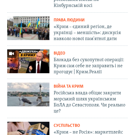
Кінбурнській косі
ПРАВА ЛЮДИНИ
«Крим – єдиний регіон, де
українці – меншість»: дискусія
навколо нової пам'ятної дати
ВІДЕО
Блокада без сухопутної операції:
Крим сам себе не заправить і не
прогодує | Крим.Реалії
ВІЙНА ТА КРИМ
Російська влада обіцяє закрити
морський шлях українським
БпЛА до Севастополя. Чи реально
це?
СУСПІЛЬСТВО
«Крим – не Росія»: маркетплейс