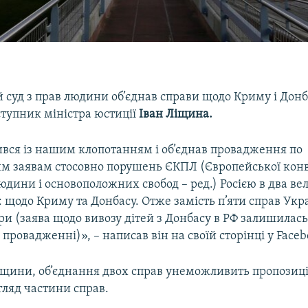
суд з прав людини об’єднав справи щодо Криму і Донб
ступник міністра юстиції
Іван Ліщина.
вся із нашим клопотанням і об’єднав провадження по
 заявам стосовно порушень ЄКПЛ (Європейської конв
юдини і основоположних свобод – ред.) Росією в два в
щодо Криму та Донбасу. Отже замість п’яти справ Укр
и (заява щодо вивозу дітей з Донбасу в РФ залишилась
провадженні)», – написав він на своїй сторінці у Faceb
щини, об’єднання двох справ унеможливить пропозиції
гляд частини справ.