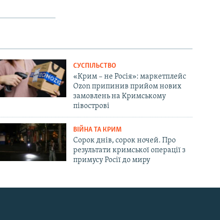
СУСПІЛЬСТВО
«Крим – не Росія»: маркетплейс
Ozon припинив прийом нових
замовлень на Кримському
півострові
ВІЙНА ТА КРИМ
Сорок днів, сорок ночей. Про
результати кримської операції з
примусу Росії до миру