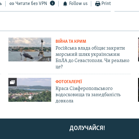
ь
Читати без VPN
Follow us
Print
ВІЙНА ТА КРИМ
Російська влада обіцяє закрити
морський шлях українським
БпЛА до Севастополя. Чи реально
це?
ФОТОГАЛЕРЕЇ
Краса Сімферопольського
водосховища та занедбаність
довкола
ДОЛУЧАЙСЯ!