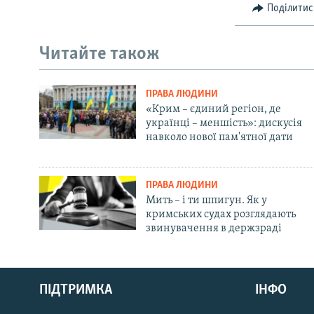
Поділитис
Читайте також
ПРАВА ЛЮДИНИ
«Крим – єдиний регіон, де
українці – меншість»: дискусія
навколо нової пам'ятної дати
ПРАВА ЛЮДИНИ
Мить – і ти шпигун. Як у
кримських судах розглядають
звинувачення в держзраді
Русский
ПІДТРИМКА
ІНФО
Qırımtatar