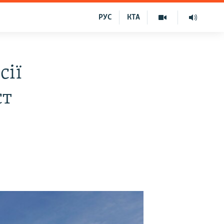
РУС
КТА
сії
ст