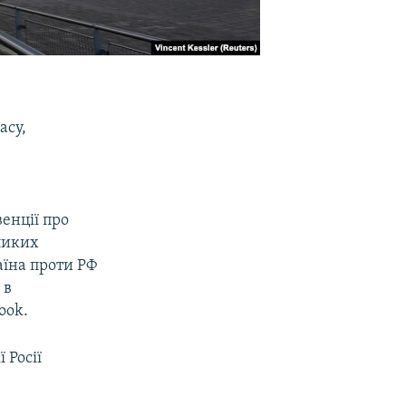
асу,
енції про
еликих
аїна проти РФ
 в
ook.
 Росії