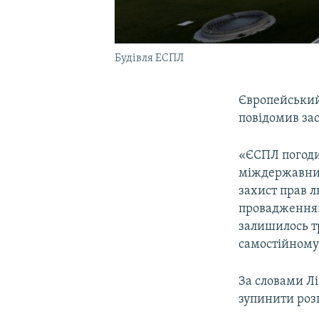
Будівля ЕСПЛ
Європейський 
повідомив за
«ЄСПЛ погоди
міждержавним
захист прав л
провадження: 
залишилось тр
самостійному 
За словами Лі
зупинити роз