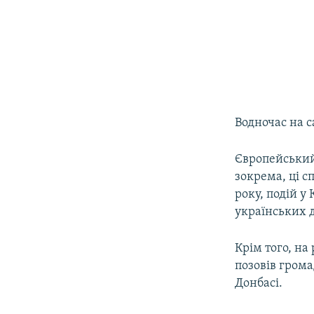
Водночас на с
Європейський 
зокрема, ці с
року, подій у
українських д
Крім того, на
позовів грома
Донбасі.