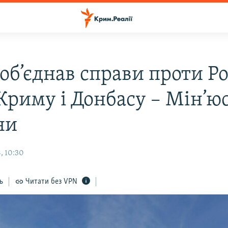
об’єднав справи проти Ро
Криму і Донбасу – Мін’ю
ни
, 10:30
ь
Читати без VPN