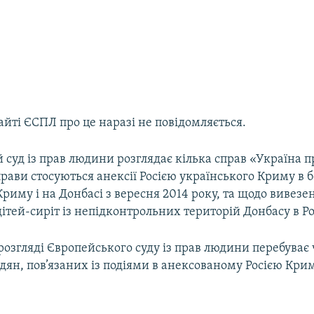
айті ЄСПЛ про це наразі не повідомляється.
суд із прав людини розглядає кілька справ «Україна пр
прави стосуються анексії Росією українського Криму в 
 Криму і на Донбасі з вересня 2014 року, та щодо вивезе
ітей-сиріт із непідконтрольних територій Донбасу в Ро
 розгляді Європейського суду із прав людини перебуває
дян, пов’язаних із подіями в анексованому Росією Крим