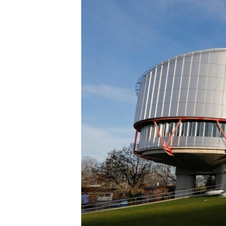
ВІДЕОУРОКИ «ELIFBE»
СВІДЧЕННЯ ОКУПАЦІЇ
УКРАЇНСЬКА ПРОБЛЕМА КРИМУ
ІНФОГРАФІКА