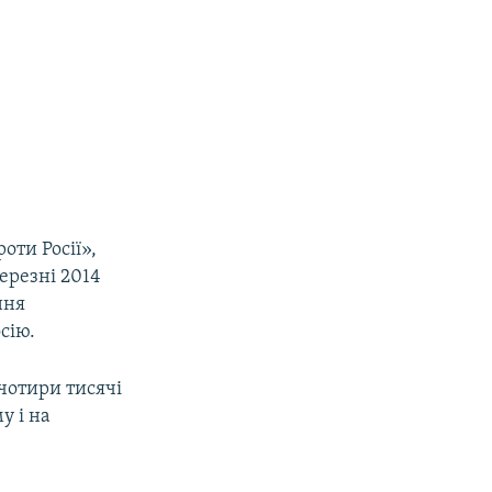
оти Росії»,
березні 2014
ння
сію.
 чотири тисячі
у і на